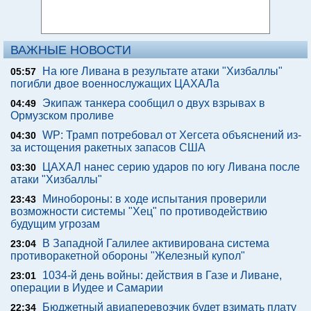
ВАЖНЫЕ НОВОСТИ
На юге Ливана в результате атаки "Хизбаллы"
05:57
погибли двое военнослужащих ЦАХАЛа
Экипаж танкера сообщил о двух взрывах в
04:49
Ормузском проливе
WP: Трамп потребовал от Хегсета объяснений из-
04:30
за истощения ракетных запасов США
ЦАХАЛ нанес серию ударов по югу Ливана после
03:30
атаки "Хизбаллы"
Минобороны: в ходе испытания проверили
23:43
возможности системы "Хец" по противодействию
будущим угрозам
В Западной Галилее активирована система
23:04
противоракетной обороны "Железный купол"
1034-й день войны: действия в Газе и Ливане,
23:01
операции в Иудее и Самарии
Бюджетный авиаперевозчик будет взимать плату
22:34