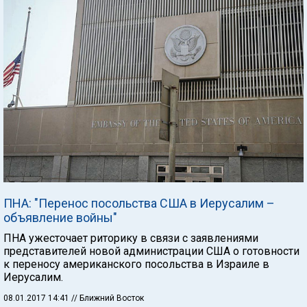
ПНА: "Перенос посольства США в Иерусалим –
объявление войны"
ПНА ужесточает риторику в связи с заявлениями
представителей новой администрации США о готовности
к переносу американского посольства в Израиле в
Иерусалим.
08.01.2017 14:41
// Ближний Восток