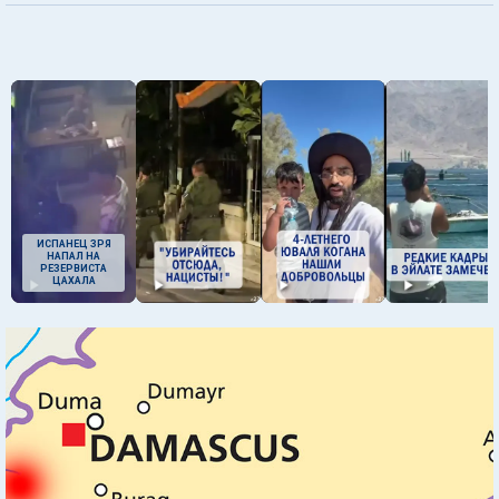
ИСПАНЕЦ ЗРЯ
НАПАЛ НА
РЕЗЕРВИСТА
ЦАХАЛА