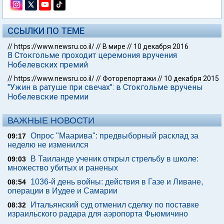
ССЫЛКИ ПО ТЕМЕ
//
https://www.newsru.co.il/
//
В мире
//
10 декабря 2016
В Стокгольме проходит церемония вручения
Нобелевских премий
//
https://www.newsru.co.il/
//
Фоторепортажи
//
10 декабря 2015
"Ужин в ратуше при свечах": в Стокгольме вручены
Нобелевские премии
ВАЖНЫЕ НОВОСТИ
Опрос "Mаарива": предвыборный расклад за
09:17
неделю не изменился
В Таиланде ученик открыл стрельбу в школе:
09:03
множество убитых и раненых
1036-й день войны: действия в Газе и Ливане,
08:54
операции в Иудее и Самарии
Итальянский суд отменил сделку по поставке
08:32
израильского радара для аэропорта Фьюмичино