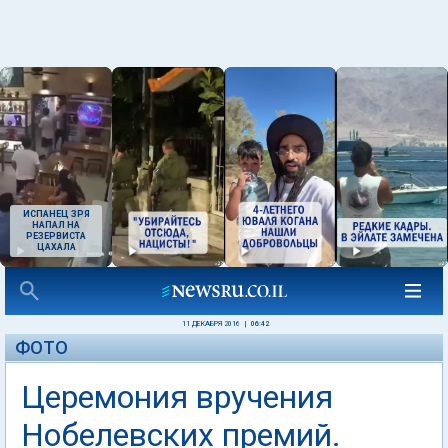
ИСПАНЕЦ ЗРЯ
НАПАЛ НА
РЕЗЕРВИСТА
ЦАХАЛА
11 ДЕКАБРЯ 2016
|
06:42
ФОТО
Церемония вручения
Нобелевских премий.