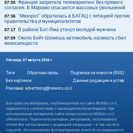
Франция запретила телемаркетинг без прямого
07:55
согласия. В Марокко опасаются массовых увольнений
"Мекорот" обратилась в БАГАЦ с петицией против
07:36
правительства и муниципалитетов
В районе Бат-Яма утонул молодой мужчина
07:17
Около Бейт-Шемеша автомобиль насмерть сбил
07:09
велосипедиста
Пятница, 07 августа 2026 г.
Теги
Обратная связь
Подписка на новости (RSS)
Без картинок
Данные редакции и устав
Реклама:
advertising@newsru.co.il
Все права на материалы, опубликованные на сайте NEWSru.co.il ,
охраняются в соответствии с законодательством Израиля. При
использовании материалов сайта гиперссылка на NEWSru.co.il
обязательна. Перепечатка интервью, репортажей, эксклюзивных
статей без согласования с редакцией запрещена – в том числе в
соцсетях. Использование фотоматериалов агентств не разрешается.