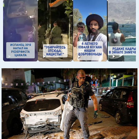
ИСПАНЕЦ ЗРЯ
НАПАЛ НА
РЕЗЕРВИСТА
ЦАХАЛА