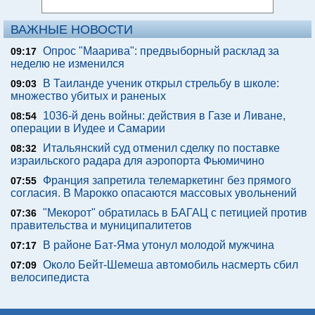
ВАЖНЫЕ НОВОСТИ
Опрос "Mаарива": предвыборный расклад за
09:17
неделю не изменился
В Таиланде ученик открыл стрельбу в школе:
09:03
множество убитых и раненых
1036-й день войны: действия в Газе и Ливане,
08:54
операции в Иудее и Самарии
Итальянский суд отменил сделку по поставке
08:32
израильского радара для аэропорта Фьюмичино
Франция запретила телемаркетинг без прямого
07:55
согласия. В Марокко опасаются массовых увольнений
"Мекорот" обратилась в БАГАЦ с петицией против
07:36
правительства и муниципалитетов
В районе Бат-Яма утонул молодой мужчина
07:17
Около Бейт-Шемеша автомобиль насмерть сбил
07:09
велосипедиста