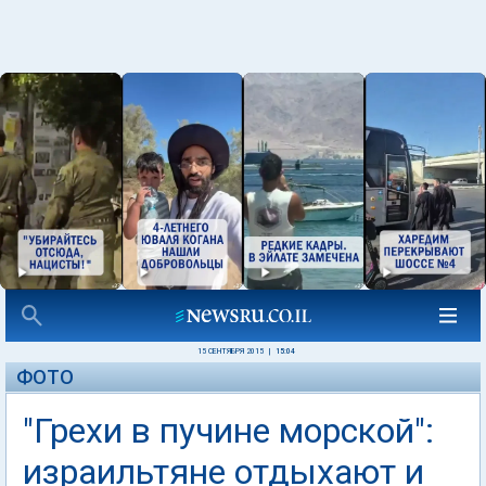
15 СЕНТЯБРЯ 2015
|
15:04
ФОТО
"Грехи в пучине морской":
израильтяне отдыхают и