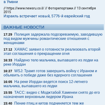
в Умани
//
https://www.newsru.co.il/
//
Фоторепортажи
//
13 сентября
2015
Израиль встречает новый, 5776-й еврейский год
ВАЖНЫЕ НОВОСТИ
Полиция задержала подозреваемую, заводившую
17:29
под видом мужчины романтические отношения с
женщинами
ХАМАС заявил о готовности реализовать второй
17:12
этап соглашения о прекращении огня
Найдено тело мальчика, выпавшего из лодки на
16:33
реке Иордан
WSJ: Трамп готов завершить войну с Ираном и
16:27
объявить о победе даже без ядерного соглашения
На реке Иордан ведется поиск 12-летнего
16:05
мальчика, выпавшего из лодки
ТАСС: видео с Моджтабой Хаменеи снято до его
15:55
назначения верховным лидером Ирана
Пение птиц и китов подчиняется тем же
15:40