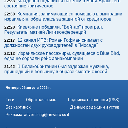
Младенец подавился пакетом в Бней-Браке, его
22:33
состояние критическое
Компания, занимающаяся помощью в эмиграции
22:30
израильтян, обратилась за защитой от кредиторов
Киевляне победили. "Бейтар" проиграл.
22:28
Результаты матчей Лиги конференций
12 канал ИТВ: Роман Гофман снимает с
22:17
должностей двух руководителей в "Мосаде"
Израильские пассажиры, судящиеся с Blue Bird,
22:12
едва не сорвали рейс авиакомпании
В Великобритании был задержан мужчина,
21:42
пришедший в больницу в образе смерти с косой
Четверг, 06 августа 2026 г.
Теги
Обратная связь
Подписка на новости (RSS)
Без картинок
Данные редакции и устав
Реклама:
advertising@newsru.co.il