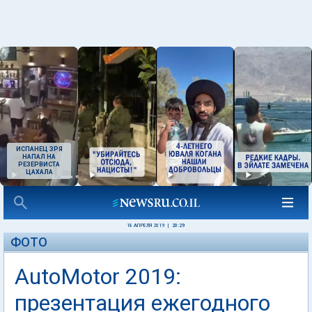
ИСПАНЕЦ ЗРЯ
НАПАЛ НА
РЕЗЕРВИСТА
ЦАХАЛА
18 АПРЕЛЯ 2019
|
20:29
ФОТО
AutoMotor 2019:
презентация ежегодного