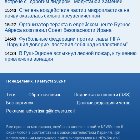
встрече с "дорогим лидером" Моджтабой Хаменеи
Степень воздействия частиц микропластика на
15:43
почву оказалась сильно преувеличенной
Организатор теракта в еврейском центе Буэнос-
15:27
Айреса возглавил Совет безопасности Ирана
Футбольные федерации против главы FIFA:
14:49
"Нарушил доверие, поставил себя над коллективом"
В Гуш-Эционе вспыхнул лесной пожар, к тушению
14:24
привлечена авиация
Понедельник, 10 августа 2026 г.
Теги
Обратная связь
Подписка на новости (RSS)
Без картинок
Данные редакции и устав
Реклама:
advertising@newsru.co.il
Все права на материалы, опубликованные на сайте NEWSru.co.il ,
охраняются в соответствии с законодательством Израиля. При
использовании материалов сайта гиперссылка на NEWSru.co.il