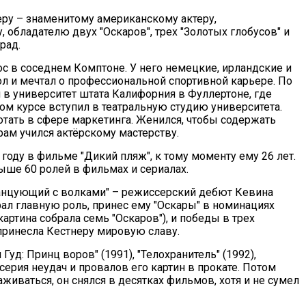
еру – знаменитому американскому актеру,
 обладателю двух "Оскаров", трех "Золотых глобусов" и
рад.
с в соседнем Комптоне. У него немецкие, ирландские и
ол и мечтал о профессиональной спортивной карьере. По
в университет штата Калифорния в Фуллертоне, где
вом курсе вступил в театральную студию университета.
отать в сфере маркетинга. Женился, чтобы содержать
рам учился актёрскому мастерству.
году в фильме "Дикий пляж", к тому моменту ему 26 лет.
ыше 60 ролей в фильмах и сериалах.
анцующий с волками" – режиссерский дебют Кевина
рал главную роль, принес ему "Оскары" в номинациях
артина собрала семь "Оскаров"), и победы в трех
 принесла Кестнеру мировую славу.
уд: Принц воров" (1991), "Телохранитель" (1992),
серия неудач и провалов его картин в прокате. Потом
живаться, он снялся в десятках фильмов, хотя и не сумел