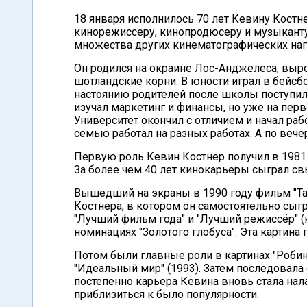
18 января исполнилось 70 лет Кевину Костн
кинорежиссеру, кинопродюсеру и музыканту,
множества других кинематографических наг
Он родился на окраине Лос-Анджелеса, выро
шотландские корни. В юности играл в бейсб
настоянию родителей после школы поступил 
изучал маркетинг и финансы, но уже на пер
Университет окончил с отличием и начал раб
семью работал на разных работах. А по вече
Первую роль Кевин Костнер получил в 1981 
За более чем 40 лет кинокарьеры сыграл св
Вышедший на экраны в 1990 году фильм "Т
Костнера, в котором он самостоятельно сыг
"Лучший фильм года" и "Лучший режиссёр" (к
номинациях "Золотого глобуса". Эта картина
Потом были главные роли в картинах "Робин Г
"Идеальный мир" (1993). Затем последовала 
постепенно карьера Кевина вновь стала нала
приблизиться к было популярности.