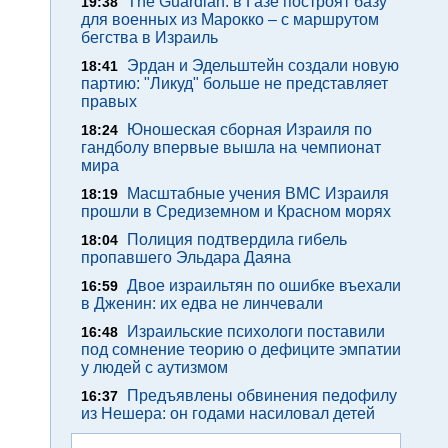
The Guardian: в Газе построят базу
19:38
для военных из Марокко – с маршрутом
бегства в Израиль
Эрдан и Эдельштейн создали новую
18:41
партию: "Ликуд" больше не представляет
правых
Юношеская сборная Израиля по
18:24
гандболу впервые вышла на чемпионат
мира
Масштабные учения ВМС Израиля
18:19
прошли в Средиземном и Красном морях
Полиция подтвердила гибель
18:04
пропавшего Эльдара Даяна
Двое израильтян по ошибке въехали
16:59
в Дженин: их едва не линчевали
Израильские психологи поставили
16:48
под сомнение теорию о дефиците эмпатии
у людей с аутизмом
Предъявлены обвинения педофилу
16:37
из Нешера: он годами насиловал детей