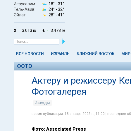
Иерусалим:
18° -
31°
Тель-Авив:
24° -
32°
Эйлат:
28° -
41°
$
3.013 ₪
€
3.478 ₪
ВСЕ НОВОСТИ
ИЗРАИЛЬ
БЛИЖНИЙ ВОСТОК
МИР
ФОТО
Актеру и режиссеру Ке
Фотогалерея
Звезды
время публикации: 18 января 2025 г., 11:00 | последнее об
Фото: Associated Press