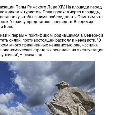
низации Папы Римского Льва XIV. На площади перед
ломников и туристов. Папа проехал через площадь,
 остановку, чтобы с ними побеседовать. Отметим, что
рств. Украину представлял президент Владимир
и Вэнс.
еркви и первым понтификом, родившимся в Северной
тать силой, противостоящей расколу и ненависти. "В
ком много причиненных ненавистью ран, насилия,
а экономическая стратегия основана на эксплуатации
 жизни", – сказал он.