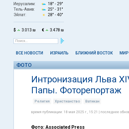
Иерусалим:
18° -
29°
Тель-Авив:
25° -
31°
Эйлат:
28° -
40°
$
3.013 ₪
€
3.478 ₪
ВСЕ НОВОСТИ
ИЗРАИЛЬ
БЛИЖНИЙ ВОСТОК
МИР
ФОТО
Интронизация Льва XI
Папы. Фоторепортаж
Религия
Христианство
Ватикан
время публикации: 18 мая 2025 г., 15:21 | последнее обнов
Фото: Associated Press