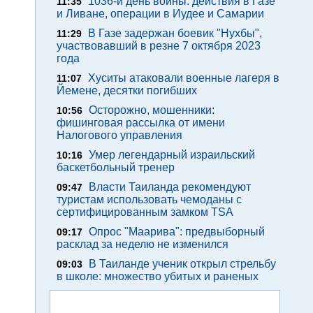
1036-й день войны: действия в Газе
11:35
и Ливане, операции в Иудее и Самарии
В Газе задержан боевик "Нухбы",
11:29
участвовавший в резне 7 октября 2023
года
Хуситы атаковали военные лагеря в
11:07
Йемене, десятки погибших
Осторожно, мошенники:
10:56
фишинговая рассылка от имени
Налогового управления
Умер легендарный израильский
10:16
баскетбольный тренер
Власти Таиланда рекомендуют
09:47
туристам использовать чемоданы с
сертифицированным замком TSA
Опрос "Mаарива": предвыборный
09:17
расклад за неделю не изменился
В Таиланде ученик открыл стрельбу
09:03
в школе: множество убитых и раненых