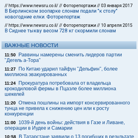
//
https://www.newsru.co.il/
//
Фоторепортажи
//
03 января 2017
В Берлинском зоопарке слонам подали "к столу"
новогодние елки. Фоторепортаж
//
https://www.newsru.co.il/
//
Фоторепортажи
//
10 апреля 2015
В Сиднее тыкву весом 728 кг скормили слонам
ВАЖНЫЕ НОВОСТИ
Раввины намерены сменить лидеров партии
11:50
"Дегель а-Тора"
По Китаю ударил тайфун "Дельфин", более
11:27
миллиона эвакуированных
Прокуратура потребовала от владельца
11:24
крокодиловой фермы в Пцаэле более миллиона
шекелей
Отмена пошлины на импорт консервированного
11:20
тунца не привела к снижению цен или к росту
конкуренции
1039-й день войны: действия в Газе и Ливане,
11:00
операции в Иудее и Самарии
В Татарстане заявили о 13 погибших в результате
10:58