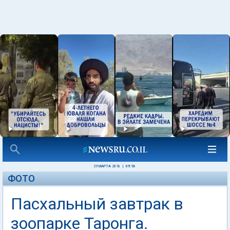
29 МАРТА 2018
|
09:16
ФОТО
Пасхальный завтрак в
зоопарке Таронга.