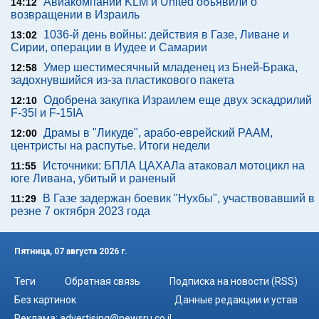
Авиакомпании KLM и United объявили о
14:12
возвращении в Израиль
1036-й день войны: действия в Газе, Ливане и
13:02
Сирии, операции в Иудее и Самарии
Умер шестимесячный младенец из Бней-Брака,
12:58
задохнувшийся из-за пластикового пакета
Одобрена закупка Израилем еще двух эскадрилий
12:10
F-35I и F-15IA
Драмы в "Ликуде", арабо-еврейский РААМ,
12:00
центристы на распутье. Итоги недели
Источники: БПЛА ЦАХАЛа атаковал мотоцикл на
11:55
юге Ливана, убитый и раненый
В Газе задержан боевик "Нухбы", участвовавший в
11:29
резне 7 октября 2023 года
Пятница, 07 августа 2026 г.
Теги
Обратная связь
Подписка на новости (RSS)
Без картинок
Данные редакции и устав
Реклама:
advertising@newsru.co.il