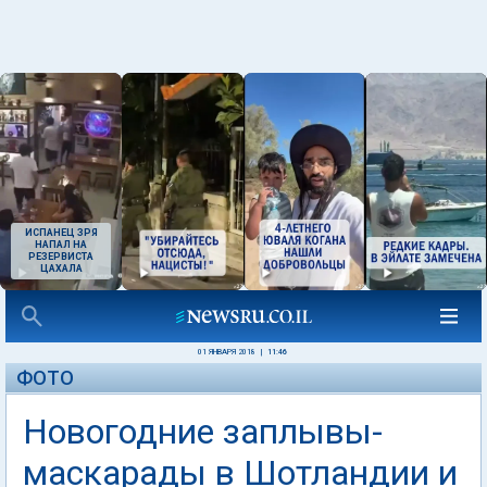
ИСПАНЕЦ ЗРЯ
НАПАЛ НА
РЕЗЕРВИСТА
ЦАХАЛА
01 ЯНВАРЯ 2018
|
11:46
ФОТО
Новогодние заплывы-
маскарады в Шотландии и