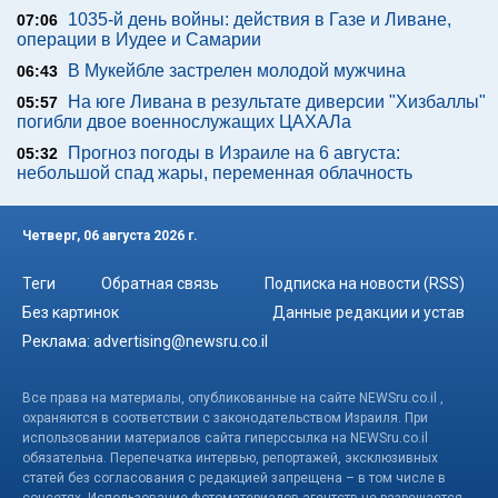
1035-й день войны: действия в Газе и Ливане,
07:06
операции в Иудее и Самарии
В Мукейбле застрелен молодой мужчина
06:43
На юге Ливана в результате диверсии "Хизбаллы"
05:57
погибли двое военнослужащих ЦАХАЛа
Прогноз погоды в Израиле на 6 августа:
05:32
небольшой спад жары, переменная облачность
Четверг, 06 августа 2026 г.
Теги
Обратная связь
Подписка на новости (RSS)
Без картинок
Данные редакции и устав
Реклама:
advertising@newsru.co.il
Все права на материалы, опубликованные на сайте NEWSru.co.il ,
охраняются в соответствии с законодательством Израиля. При
использовании материалов сайта гиперссылка на NEWSru.co.il
обязательна. Перепечатка интервью, репортажей, эксклюзивных
статей без согласования с редакцией запрещена – в том числе в
соцсетях. Использование фотоматериалов агентств не разрешается.