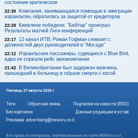
состояние критическое
Компания, занимающаяся помощью в эмиграции
22:30
израильтян, обратилась за защитой от кредиторов
Киевляне победили. "Бейтар" проиграл.
22:28
Результаты матчей Лиги конференций
12 канал ИТВ: Роман Гофман снимает с
22:17
должностей двух руководителей в "Мосаде"
Израильские пассажиры, судящиеся с Blue Bird,
22:12
едва не сорвали рейс авиакомпании
В Великобритании был задержан мужчина,
21:42
пришедший в больницу в образе смерти с косой
Пятница, 07 августа 2026 г.
Теги
Обратная связь
Подписка на новости (RSS)
Без картинок
Данные редакции и устав
Реклама:
advertising@newsru.co.il
Все права на материалы, опубликованные на сайте NEWSru.co.il ,