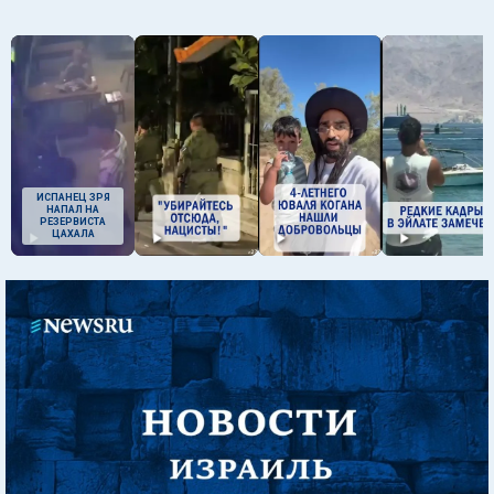
ИСПАНЕЦ ЗРЯ
НАПАЛ НА
РЕЗЕРВИСТА
ЦАХАЛА