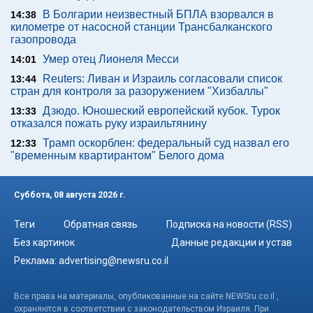
В Болгарии неизвестный БПЛА взорвался в
14:38
километре от насосной станции Трансбалканского
газопровода
Умер отец Лионеля Месси
14:01
Reuters: Ливан и Израиль согласовали список
13:44
стран для контроля за разоружением "Хизбаллы"
Дзюдо. Юношеский европейский кубок. Турок
13:33
отказался пожать руку израильтянину
Трамп оскорблен: федеральный суд назвал его
12:33
"временным квартирантом" Белого дома
Суббота, 08 августа 2026 г.
Теги
Обратная связь
Подписка на новости (RSS)
Без картинок
Данные редакции и устав
Реклама:
advertising@newsru.co.il
Все права на материалы, опубликованные на сайте NEWSru.co.il ,
охраняются в соответствии с законодательством Израиля. При