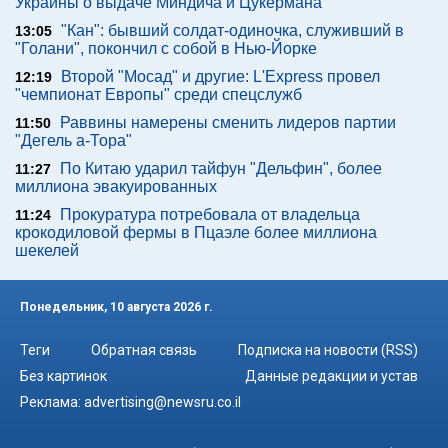
Украины о выдаче Миндича и Цукермана"
"Кан": бывший солдат-одиночка, служивший в
13:05
"Голани", покончил с собой в Нью-Йорке
Второй "Мосад" и другие: L'Express провел
12:19
"чемпионат Европы" среди спецслужб
Раввины намерены сменить лидеров партии
11:50
"Дегель а-Тора"
По Китаю ударил тайфун "Дельфин", более
11:27
миллиона эвакуированных
Прокуратура потребовала от владельца
11:24
крокодиловой фермы в Пцаэле более миллиона
шекелей
Понедельник, 10 августа 2026 г.
Теги
Обратная связь
Подписка на новости (RSS)
Без картинок
Данные редакции и устав
Реклама:
advertising@newsru.co.il