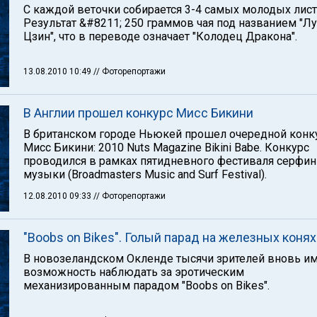
С каждой веточки собирается 3-4 самых молодых листо
Результат &#8211; 250 граммов чая под названием "Л
Цзин", что в переводе означает "Колодец Дракона".
13.08.2010 10:49
// Фоторепортажи
В Англии прошел конкурс Мисс Бикини
В британском городе Ньюкей прошел очередной конк
Мисс Бикини: 2010 Nuts Magazine Bikini Babe. Конкурс
проводился в рамках пятидневного фестиваля серфин
музыки (Broadmasters Music and Surf Festival).
12.08.2010 09:33
// Фоторепортажи
"Boobs on Bikes". Голый парад на железных конях
В новозеландском Окленде тысячи зрителей вновь и
возможность наблюдать за эротическим
механизированным парадом "Boobs on Bikes".