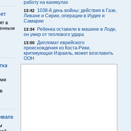
работу на каникулах
1038-й день войны: действия в Газе,
13:42
лет
Ливане и Сирии, операции в Иудее и
Самарии
ят в
менным
Ребенка оставили в машине в Лоде,
13:34
он умер от теплового удара
Дипломат еврейского
13:00
происхождения из Коста-Рики,
критикующая Израиль, может возглавить
ООН
тка
ами
 в
ивале
м