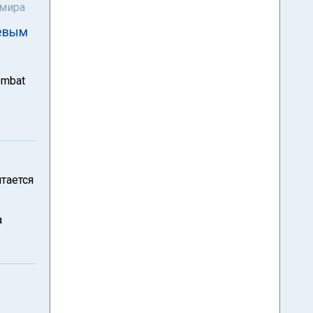
 мира
оевым
ombat
тается
а