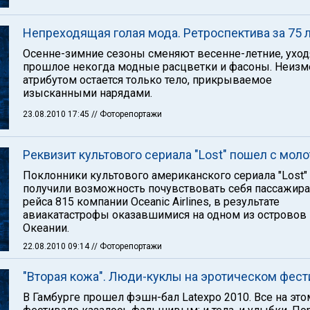
Непреходящая голая мода. Ретроспектива за 75 
Осенне-зимние сезоны сменяют весенне-летние, уход
прошлое некогда модные расцветки и фасоны. Неиз
атрибутом остается только тело, прикрываемое
изысканными нарядами.
23.08.2010 17:45
// Фоторепортажи
Реквизит культового сериала "Lost" пошел с моло
Поклонники культового американского сериала "Lost"
получили возможность почувствовать себя пассажир
рейса 815 компании Oceanic Airlines, в результате
авиакатастрофы оказавшимися на одном из островов
Океании.
22.08.2010 09:14
// Фоторепортажи
"Вторая кожа". Люди-куклы на эротическом фест
В Гамбурге прошел фэшн-бал Latexpo 2010. Все на это