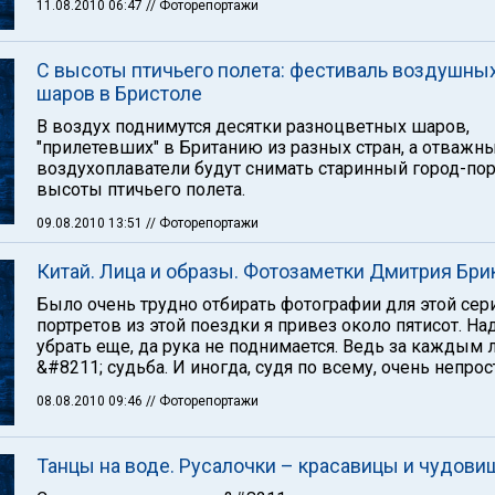
11.08.2010 06:47
// Фоторепортажи
С высоты птичьего полета: фестиваль воздушны
шаров в Бристоле
В воздух поднимутся десятки разноцветных шаров,
"прилетевших" в Британию из разных стран, а отважн
воздухоплаватели будут снимать старинный город-пор
высоты птичьего полета.
09.08.2010 13:51
// Фоторепортажи
Китай. Лица и образы. Фотозаметки Дмитрия Бри
Было очень трудно отбирать фотографии для этой серии
портретов из этой поездки я привез около пятисот. На
убрать еще, да рука не поднимается. Ведь за каждым
&#8211; судьба. И иногда, судя по всему, очень непрос
08.08.2010 09:46
// Фоторепортажи
Танцы на воде. Русалочки – красавицы и чудови