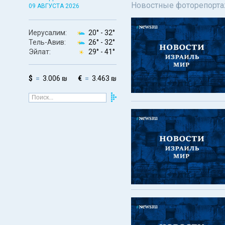
Новостные фоторепортаж
09 АВГУСТА 2026
Иерусалим:
20° -
32°
Тель-Авив:
26° -
32°
Эйлат:
29° -
41°
$
3.006 ₪
€
3.463 ₪