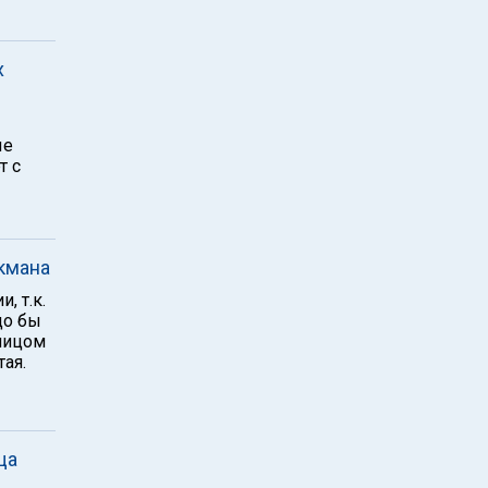
х
ые
т с
кмана
, т.к.
до бы
 лицом
тая.
ща