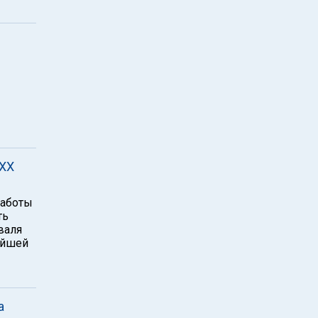
 ХХ
работы
ть
валя
ейшей
а