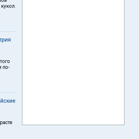
рой
кукол.
трия
того
я по-
ийские
расте