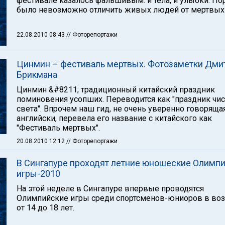
фестивале казалось фальшивым: и тела, и улыбки. По
было невозможно отличить живых людей от мертвых 
22.08.2010 08:43
// Фоторепортажи
Цинмин – фестиваль мертвых. Фотозаметки Дми
Брикмана
Цинмин &#8211; традиционный китайский праздник
поминовения усопших. Переводится как "праздник чис
света". Впрочем наш гид, не очень уверенно говоряща
английски, перевела его название с китайского как
"Фестиваль мертвых".
20.08.2010 12:12
// Фоторепортажи
В Сингапуре проходят летние юношеские Олимп
игры-2010
На этой неделе в Сингапуре впервые проводятся
Олимпийские игры среди спортсменов-юниоров в воз
от 14 до 18 лет.