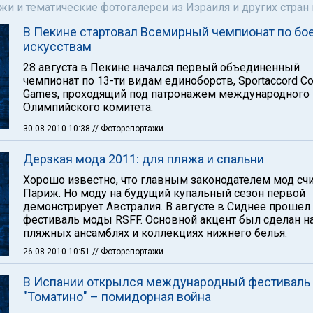
и и тематические фотогалереи из Израиля и других стран
В Пекине стартовал Всемирный чемпионат по б
искусствам
28 августа в Пекине начался первый объединенный
чемпионат по 13-ти видам единоборств, Sportaccord C
Games, проходящий под патронажем международного
Олимпийского комитета.
30.08.2010 10:38
// Фоторепортажи
Дерзкая мода 2011: для пляжа и спальни
Хорошо известно, что главным законодателем мод счи
Париж. Но моду на будущий купальный сезон первой
демонстрирует Австралия. В августе в Сиднее прошел
фестиваль моды RSFF. Основной акцент был сделан н
пляжных ансамблях и коллекциях нижнего белья.
26.08.2010 10:51
// Фоторепортажи
В Испании открылся международный фестиваль
"Томатино" – помидорная война