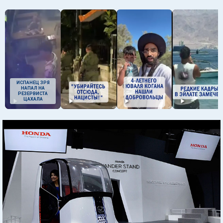
ИСПАНЕЦ ЗРЯ
НАПАЛ НА
РЕЗЕРВИСТА
ЦАХАЛА