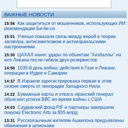
ВАЖНЫЕ НОВОСТИ
Как защититься от мошенников, использующих ИИ:
15:56
рекомендации Би-би-си
Ученые показали связь между верой в теории
15:51
заговора, антисемитизмом и антиизраильскими
настроениями
ЦАХАЛ нанес удары по объектам "Хизбаллы" на
15:30
юге Ливана после гибели двух резервистов
1035-й день войны: действия в Газе и Ливане,
14:50
операции в Иудее и Самарии
В Израиле зарегистрирована первая в этом
14:37
сезоне смерть от лихорадки Западного Нила
Бумажные карты и отвага: иранский генерал
14:22
объяснил успехи ВВС во время войны с США
Саудовский фонд PIF и партнеры завершили
14:03
покупку Electronic Arts за $55 млрд
Русскоязычным жителям Ашкелона предъявлены
13:31
обвинения в шпионаже