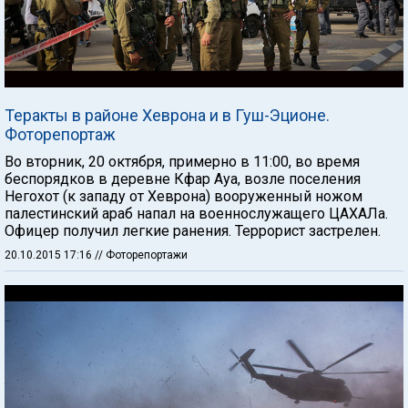
Теракты в районе Хеврона и в Гуш-Эционе.
Фоторепортаж
Во вторник, 20 октября, примерно в 11:00, во время
беспорядков в деревне Кфар Ауа, возле поселения
Негохот (к западу от Хеврона) вооруженный ножом
палестинский араб напал на военнослужащего ЦАХАЛа.
Офицер получил легкие ранения. Террорист застрелен.
20.10.2015 17:16
// Фоторепортажи