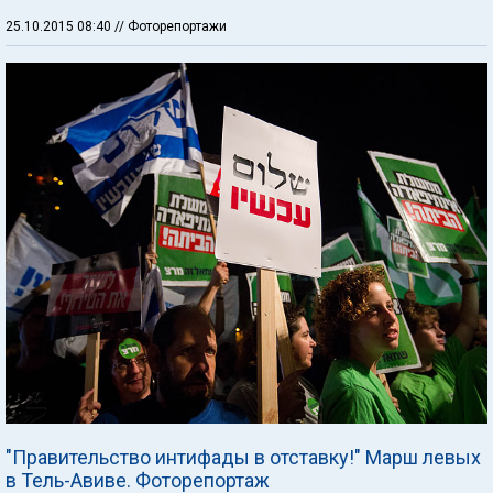
25.10.2015 08:40
// Фоторепортажи
"Правительство интифады в отставку!" Марш левых
в Тель-Авиве. Фоторепортаж