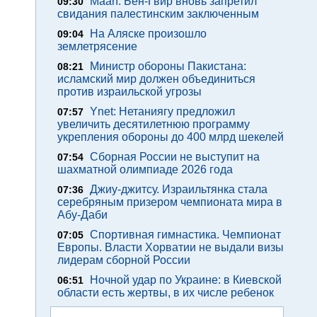
Maan: Бен-Гвир вновь запретил
09:30
свидания палестинским заключенным
На Аляске произошло
09:04
землетрясение
Министр обороны Пакистана:
08:21
исламский мир должен объединиться
против израильской угрозы
Ynet: Нетаниягу предложил
07:57
увеличить десятилетнюю программу
укрепления обороны до 400 млрд шекелей
Сборная России не выступит на
07:54
шахматной олимпиаде 2026 года
Джиу-джитсу. Израильтянка стала
07:36
серебряным призером чемпионата мира в
Абу-Даби
Спортивная гимнастика. Чемпионат
07:05
Европы. Власти Хорватии не выдали визы
лидерам сборной России
Ночной удар по Украине: в Киевской
06:51
области есть жертвы, в их числе ребенок