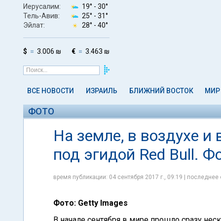
Иерусалим:
19° -
30°
Тель-Авив:
25° -
31°
Эйлат:
28° -
40°
$
3.006 ₪
€
3.463 ₪
ВСЕ НОВОСТИ
ИЗРАИЛЬ
БЛИЖНИЙ ВОСТОК
МИР
ФОТО
На земле, в воздухе и
под эгидой Red Bull. 
время публикации: 04 сентября 2017 г., 09:19 | последнее 
Фото: Getty Images
В начале сентября в мире прошло сразу не