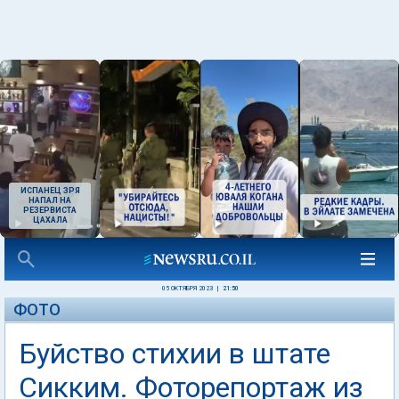
ИСПАНЕЦ ЗРЯ
НАПАЛ НА
РЕЗЕРВИСТА
ЦАХАЛА
05 ОКТЯБРЯ 2023
|
21:50
ФОТО
Буйство стихии в штате
Сикким. Фоторепортаж из