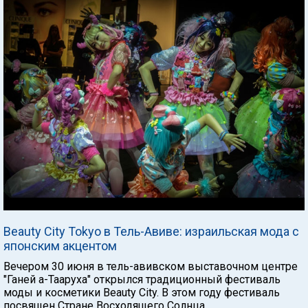
Beauty City Tokyo в Тель-Авиве: израильская мода с
японским акцентом
Вечером 30 июня в тель-авивском выставочном центре
"Ганей а-Тааруха" открылся традиционный фестиваль
моды и косметики Beauty City. В этом году фестиваль
посвящен Стране Восходящего Солнца.