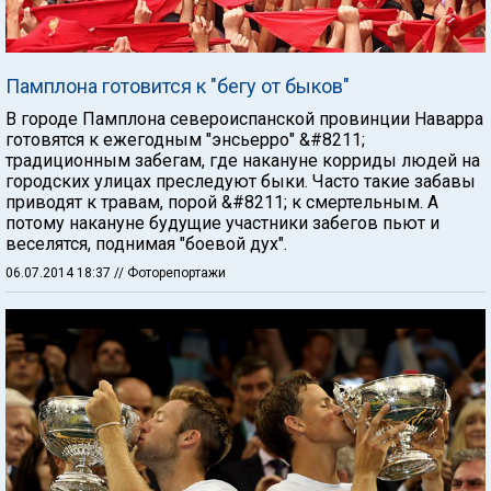
Памплона готовится к "бегу от быков"
В городе Памплона североиспанской провинции Наварра
готовятся к ежегодным "энсьерро" &#8211;
традиционным забегам, где накануне корриды людей на
городских улицах преследуют быки. Часто такие забавы
приводят к травам, порой &#8211; к смертельным. А
потому накануне будущие участники забегов пьют и
веселятся, поднимая "боевой дух".
06.07.2014 18:37
// Фоторепортажи