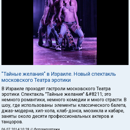
"Тайные желания" в Израиле. Новый спектакль
московского Театра эротики
В Израиле проходят гастроли московского Театра
эротики. Спектакль "Тайные желания" &#8211; это
немного романтики, немного комедии и много страсти. В
шоу, где использованы элементы классического балета,
джаз-модерна, хип-хопа, клаб-дэнса, мюзикла и кабаре,
заняты около десяти профессиональных актеров и
танцоров.
06.07.2014 10:28
// Фоторепортажи