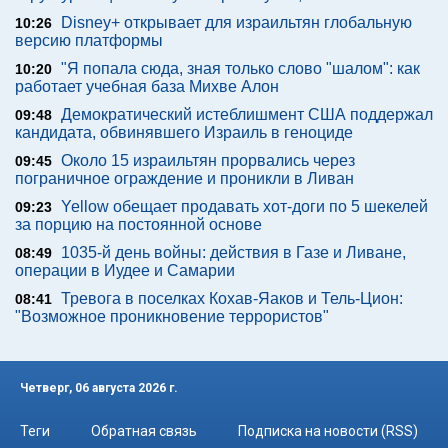
Disney+ открывает для израильтян глобальную
10:26
версию платформы
"Я попала сюда, зная только слово "шалом": как
10:20
работает учебная база Михве Алон
Демократический истеблишмент США поддержал
09:48
кандидата, обвинявшего Израиль в геноциде
Около 15 израильтян прорвались через
09:45
пограничное ограждение и проникли в Ливан
Yellow обещает продавать хот-доги по 5 шекелей
09:23
за порцию на постоянной основе
1035-й день войны: действия в Газе и Ливане,
08:49
операции в Иудее и Самарии
Тревога в поселках Кохав-Яаков и Тель-Цион:
08:41
"Возможное проникновение террористов"
Четверг, 06 августа 2026 г.
Теги
Обратная связь
Подписка на новости (RSS)