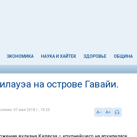
ЭКОНОМИКА
НАУКА И ХАЙТЕК
ЗДОРОВЬЕ
ОБЩИНА
илауэа на острове Гавайи.
ление: 07 мая 2018 г., 18:20
ржение вулкана Килауэа – крупнейшего на архипелаге,