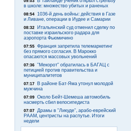
В Таиланде ученик открыл стрельбу
09:03
в школе: множество убитых и раненых
1036-й день войны: действия в Газе
08:54
и Ливане, операции в Иудее и Самарии
Итальянский суд отменил сделку по
08:32
поставке израильского радара для
аэропорта Фьюмичино
Франция запретила телемаркетинг
07:55
без прямого согласия. В Марокко
опасаются массовых увольнений
"Мекорот" обратилась в БАГАЦ с
07:36
петицией против правительства и
муниципалитетов
В районе Бат-Яма утонул молодой
07:17
мужчина
Около Бейт-Шемеша автомобиль
07:09
насмерть сбил велосипедиста
Драмы в "Ликуде", арабо-еврейский
07:07
РААМ, центристы на распутье. Итоги
недели