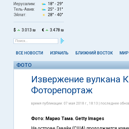
Иерусалим:
18° -
29°
Тель-Авив:
25° -
31°
Эйлат:
28° -
40°
$
3.013 ₪
€
3.478 ₪
ВСЕ НОВОСТИ
ИЗРАИЛЬ
БЛИЖНИЙ ВОСТОК
МИР
ФОТО
Извержение вулкана К
Фоторепортаж
время публикации: 07 мая 2018 г., 18:13 | последнее обнов
Фото: Марио Тама. Getty Images
На острове Гавайи (США) продолжается изве