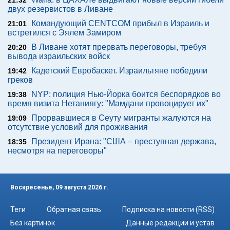
21:32
двух резервистов в Ливане
Командующий CENTCOM прибыл в Израиль и
21:01
встретился с Эялем Замиром
В Ливане хотят прервать переговоры, требуя
20:20
вывода израильских войск
Кадетский Евробаскет. Израильтяне победили
19:42
греков
NYP: полиция Нью-Йорка боится беспорядков во
19:38
время визита Нетаниягу: "Мамдани провоцирует их"
Прорвавшиеся в Сеуту мигранты жалуются на
19:09
отсутствие условий для проживания
Президент Ирана: "США – преступная держава,
18:35
несмотря на переговоры"
Воскресенье, 09 августа 2026 г.
Теги
Обратная связь
Подписка на новости (RSS)
Без картинок
Данные редакции и устав