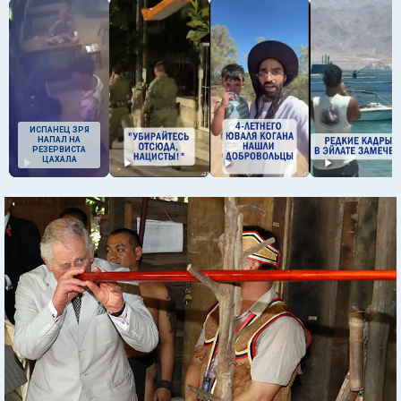
ИСПАНЕЦ ЗРЯ
НАПАЛ НА
РЕЗЕРВИСТА
ЦАХАЛА