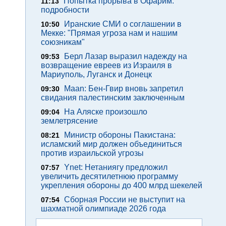
Попытка прорыва в Офарим:
11:13
подробности
Иранские СМИ о соглашении в
10:50
Мекке: "Прямая угроза нам и нашим
союзникам"
Берл Лазар выразил надежду на
09:53
возвращение евреев из Израиля в
Мариуполь, Луганск и Донецк
Maan: Бен-Гвир вновь запретил
09:30
свидания палестинским заключенным
На Аляске произошло
09:04
землетрясение
Министр обороны Пакистана:
08:21
исламский мир должен объединиться
против израильской угрозы
Ynet: Нетаниягу предложил
07:57
увеличить десятилетнюю программу
укрепления обороны до 400 млрд шекелей
Сборная России не выступит на
07:54
шахматной олимпиаде 2026 года