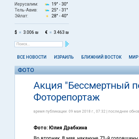
Иерусалим:
19° -
30°
Тель-Авив:
25° -
31°
Эйлат:
28° -
40°
$
3.006 ₪
€
3.463 ₪
ВСЕ НОВОСТИ
ИЗРАИЛЬ
БЛИЖНИЙ ВОСТОК
МИР
ФОТО
Акция "Бессмертный по
Фоторепортаж
время публикации: 09 мая 2018 г., 07:32 | последнее обнов
Фото: Юлия Драбкина
Во вторник, 8 мая, накануне 73-й годовщин