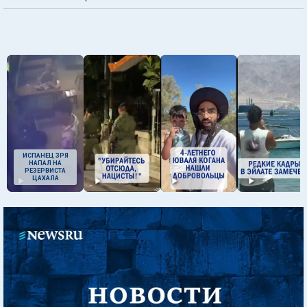
ИСПАНЕЦ ЗРЯ
НАПАЛ НА
РЕЗЕРВИСТА
ЦАХАЛА