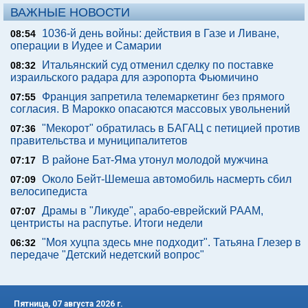
ВАЖНЫЕ НОВОСТИ
1036-й день войны: действия в Газе и Ливане,
08:54
операции в Иудее и Самарии
Итальянский суд отменил сделку по поставке
08:32
израильского радара для аэропорта Фьюмичино
Франция запретила телемаркетинг без прямого
07:55
согласия. В Марокко опасаются массовых увольнений
"Мекорот" обратилась в БАГАЦ с петицией против
07:36
правительства и муниципалитетов
В районе Бат-Яма утонул молодой мужчина
07:17
Около Бейт-Шемеша автомобиль насмерть сбил
07:09
велосипедиста
Драмы в "Ликуде", арабо-еврейский РААМ,
07:07
центристы на распутье. Итоги недели
"Моя хуцпа здесь мне подходит". Татьяна Глезер в
06:32
передаче "Детский недетский вопрос"
Пятница, 07 августа 2026 г.