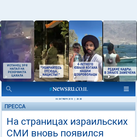
ИСПАНЕЦ ЗРЯ
НАПАЛ НА
РЕЗЕРВИСТА
ЦАХАЛА
08 ОКТЯБРЯ 2010
|
20:30
ПРЕССА
На страницах израильских
СМИ вновь появился