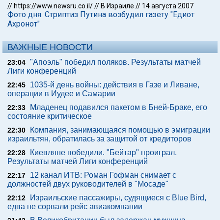
//
https://www.newsru.co.il/
//
В Израиле
//
14 августа 2007
Фото дня. Стриптиз Путина возбудил газету "Едиот
Ахронот"
ВАЖНЫЕ НОВОСТИ
"Апоэль" победил поляков. Результаты матчей
23:04
Лиги конференций
1035-й день войны: действия в Газе и Ливане,
22:45
операции в Иудее и Самарии
Младенец подавился пакетом в Бней-Браке, его
22:33
состояние критическое
Компания, занимающаяся помощью в эмиграции
22:30
израильтян, обратилась за защитой от кредиторов
Киевляне победили. "Бейтар" проиграл.
22:28
Результаты матчей Лиги конференций
12 канал ИТВ: Роман Гофман снимает с
22:17
должностей двух руководителей в "Мосаде"
Израильские пассажиры, судящиеся с Blue Bird,
22:12
едва не сорвали рейс авиакомпании