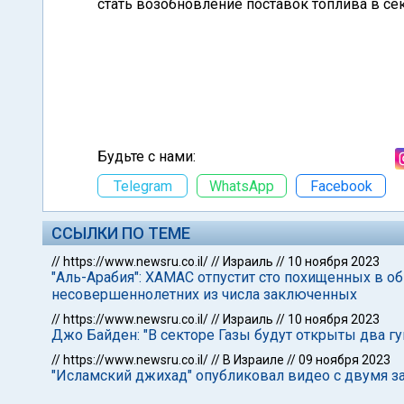
стать возобновление поставок топлива в сек
Будьте с нами:
Telegram
WhatsApp
Facebook
ССЫЛКИ ПО ТЕМЕ
//
https://www.newsru.co.il/
//
Израиль
//
10 ноября 2023
"Аль-Арабия": ХАМАС отпустит сто похищенных в 
несовершеннолетних из числа заключенных
//
https://www.newsru.co.il/
//
Израиль
//
10 ноября 2023
Джо Байден: "В секторе Газы будут открыты два г
//
https://www.newsru.co.il/
//
В Израиле
//
09 ноября 2023
"Исламский джихад" опубликовал видео с двумя 