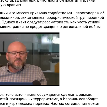
оку Брэд Макгерк. В частности, он посетит Израиль,
кую Аравию.
ации, его миссия призвана содействовать переговорам об
ложников, захваченных террористической группировкой
 Однако визит следует рассматривать как часть усилий
дминистрации по предотвращению региональной войны.
согласно источникам, обсуждается сделка, в рамках
етей, похищенных террористами, а Израиль освободит
ся в израильских тюрьмах. Частью соглашения может