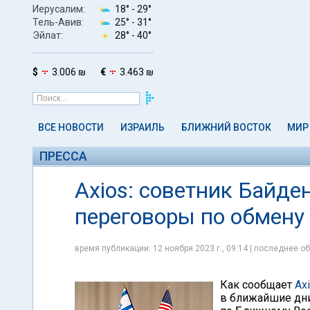
Иерусалим:
18° -
29°
Тель-Авив:
25° -
31°
Эйлат:
28° -
40°
$
3.006 ₪
€
3.463 ₪
ВСЕ НОВОСТИ
ИЗРАИЛЬ
БЛИЖНИЙ ВОСТОК
МИР
ПРЕССА
Axios: советник Байде
переговоры по обмен
время публикации: 12 ноября 2023 г., 09:14 | последнее об
Как сообщает
Ax
в ближайшие дни