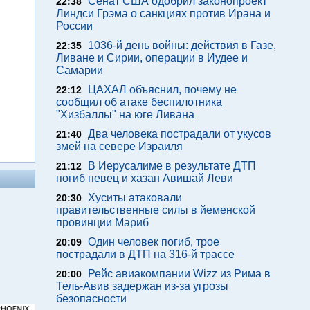
Сенат США одобрил законопроект
22:38
Линдси Грэма о санкциях против Ирана и
России
1036-й день войны: действия в Газе,
22:35
Ливане и Сирии, операции в Иудее и
Самарии
ЦАХАЛ объяснил, почему не
22:12
сообщил об атаке беспилотника
"Хизбаллы" на юге Ливана
Два человека пострадали от укусов
21:40
змей на севере Израиля
В Иерусалиме в результате ДТП
21:12
погиб певец и хазан Авишай Леви
Хуситы атаковали
20:30
правительственные силы в йеменской
провинции Мариб
Один человек погиб, трое
20:09
пострадали в ДТП на 316-й трассе
Рейс авиакомпании Wizz из Рима в
20:00
Тель-Авив задержан из-за угрозы
безопасности