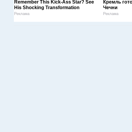
Remember This Kick-Ass Star? See
Кремль гот
His Shocking Transformation
Чечни
Реклама
Реклама