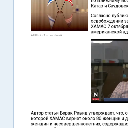
по Ближнему Вост
Катар и Саудовс
Согласно публик
освобождении за
ХАМАС 7 октября.
американской а
AP Photo/Andrew Harnik
Автор статьи Барак Равид утверждает, что, 
которой ХАМАС вернет около 80 женщин и д
женщин и несовершеннолетних, содержащих