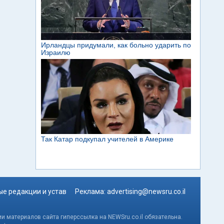
е редакции и устав
Реклама:
advertising@newsru.co.il
и материалов сайта гиперссылка на NEWSru.co.il обязательна.