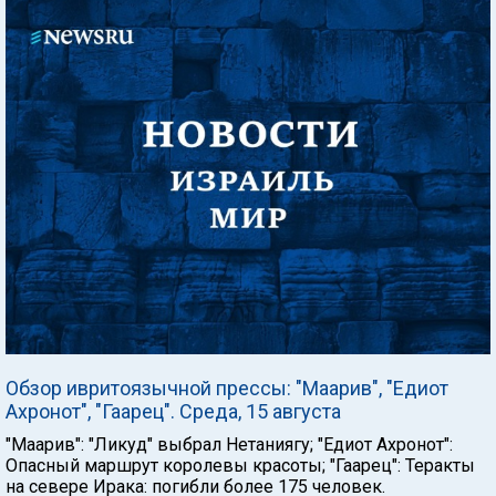
Обзор ивритоязычной прессы: "Маарив", "Едиот
Ахронот", "Гаарец". Среда, 15 августа
"Маарив": "Ликуд" выбрал Нетаниягу; "Едиот Ахронот":
Опасный маршрут королевы красоты; "Гаарец": Теракты
на севере Ирака: погибли более 175 человек.