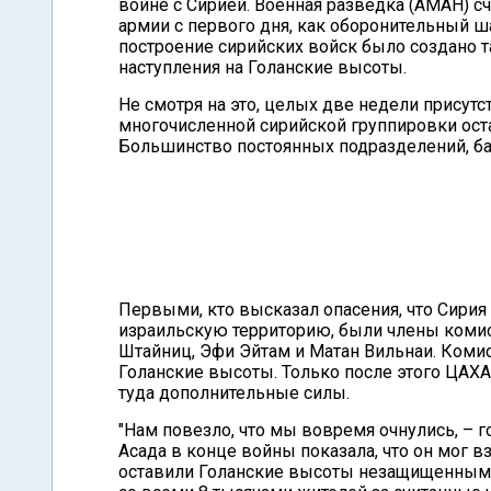
войне с Сирией. Военная разведка (АМАН) с
армии с первого дня, как оборонительный ша
построение сирийских войск было создано т
наступления на Голанские высоты.
Не смотря на это, целых две недели присут
многочисленной сирийской группировки ост
Большинство постоянных подразделений, ба
Первыми, кто высказал опасения, что Сирия
израильскую территорию, были члены коми
Штайниц, Эфи Эйтам и Матан Вильнаи. Комис
Голанские высоты. Только после этого ЦАХА
туда дополнительные силы.
"Нам повезло, что мы вовремя очнулись, –
Асада в конце войны показала, что он мог 
оставили Голанские высоты незащищенными, 