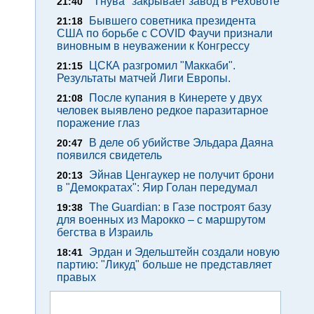
"Тнува" закрывает завод в Реховоте
21:40
Бывшего советника президента
21:18
США по борьбе с COVID Фаучи признали
виновным в неуважении к Конгрессу
ЦСКА разгромил "Маккаби".
21:15
Результаты матчей Лиги Европы.
После купания в Кинерете у двух
21:08
человек выявлено редкое паразитарное
поражение глаз
В деле об убийстве Эльдара Даяна
20:47
появился свидетель
Эйнав Ценгаукер не получит брони
20:13
в "Демократах": Яир Голан передумал
The Guardian: в Газе построят базу
19:38
для военных из Марокко – с маршрутом
бегства в Израиль
Эрдан и Эдельштейн создали новую
18:41
партию: "Ликуд" больше не представляет
правых