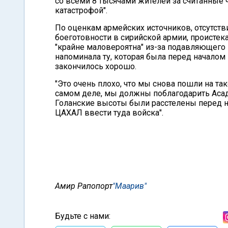
со всеми 8 тысячами жителей за считанные ч
катастрофой".
По оценкам армейских источников, отсутств
боеготовности в сирийской армии, проистека
"крайне маловероятна" из-за подавляющего
напоминала ту, которая была перед началом в
закончилось хорошо.
"Это очень плохо, что мы снова пошли на так
самом деле, мы должны поблагодарить Асада
Голанские высоты были расстелены перед ни
ЦАХАЛ ввести туда войска".
Амир Рапопорт
"Маарив"
Будьте с нами: