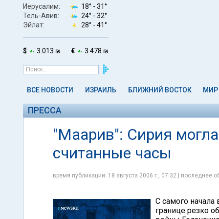
Иерусалим:
18° -
31°
Тель-Авив:
24° -
32°
Эйлат:
28° -
41°
$
3.013 ₪
€
3.478 ₪
ВСЕ НОВОСТИ
ИЗРАИЛЬ
БЛИЖНИЙ ВОСТОК
МИР
ПРЕССА
"Маарив": Сирия могла
считанные часы
время публикации: 18 августа 2006 г., 07:32 | последнее об
С самого начала 
границе резко об