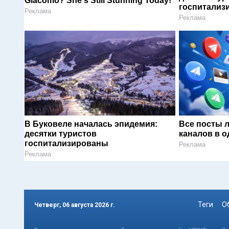
Giacomo? She's Still Stunning Today!
госпитализ
Реклама
Реклама
В Буковеле началась эпидемия:
Все посты 
десятки туристов
каналов в о
госпитализированы
Реклама
Реклама
Теги
О
Четверг, 06 августа 2026 г.