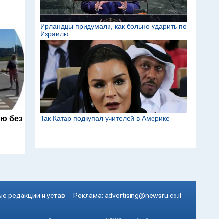
ю без
е редакции и устав
Реклама:
advertising@newsru.co.il