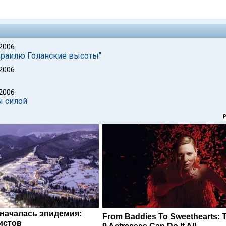
 2006
Израилю Голанские высоты"
 2006
 2006
ы силой
 началась эпидемия:
From Baddies To Sweethearts: 
истов