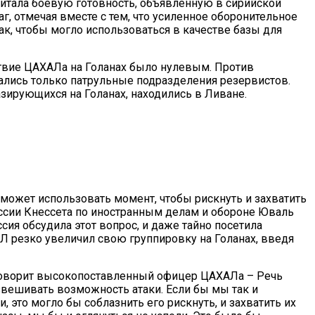
читала боевую готовность, объявленную в сирийской
г, отмечая вместе с тем, что усиленное оборонительное
ак, чтобы могло использоваться в качестве базы для
ствие ЦАХАЛа на Голанах было нулевым. Против
ались только патрульные подразделения резервистов.
зирующихся на Голанах, находились в Ливане.
 может использовать момент, чтобы рискнуть и захватить
ссии Кнессета по иностранным делам и обороне Юваль
сия обсудила этот вопрос, и даже тайно посетила
Л резко увеличил свою группировку на Голанах, введя
 говорит высокопоставленный офицер ЦАХАЛа – Речь
взвешивать возможность атаки. Если бы мы так и
это могло бы соблазнить его рискнуть, и захватить их