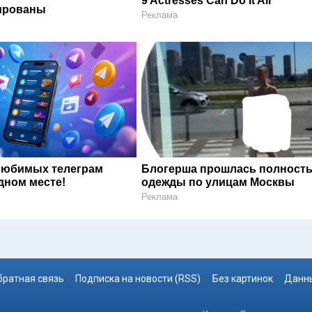
9 Actresses Can Do It All
ированы
Реклама
любимых телеграм
Блогерша прошлась полность
дном месте!
одежды по улицам Москвы
Реклама
братная связь
Подписка на новости (RSS)
Без картинок
Данны