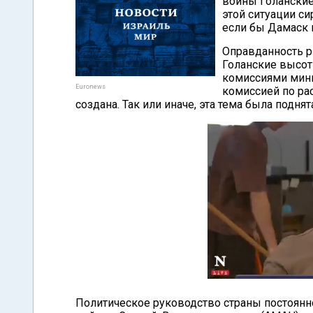
войны Голанские
этой ситуации си
если бы Дамаск 
Оправданность р
Голанские высот
комиссиями мини
Euronews
комиссией по ра
создана. Так или иначе, эта тема была подня
Политическое руководство страны постоянно