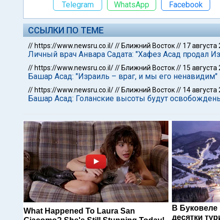
Telegram
WhatsApp
Facebook
ССЫЛКИ ПО ТЕМЕ
//
https://www.newsru.co.il/
//
Ближний Восток
//
17 августа
Личный врач Анвара Садата: "Хафез Асад продал 
//
https://www.newsru.co.il/
//
Ближний Восток
//
15 августа
Башар Асад: "Израиль – враг, и мы его ненавидим"
//
https://www.newsru.co.il/
//
Ближний Восток
//
14 августа
Башар Асад: Голанские высоты будут освобожден
В Буковеле
What Happened To Laura San
десятки тур