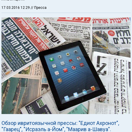
17.03.2016 12:29
// Пресса
Обзор ивритоязычной прессы: "Едиот Ахронот",
"Гаарец", "Исраэль а-Йом", "Маарив а-Шавуа".