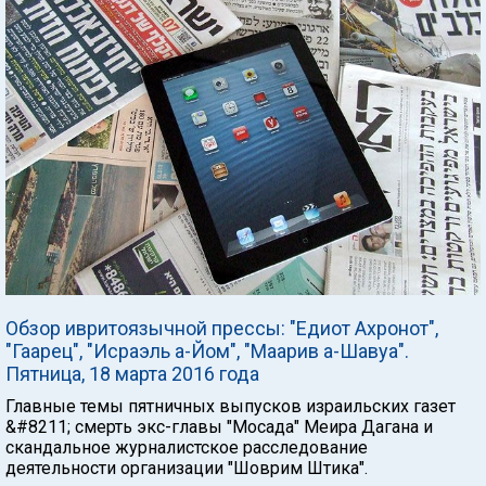
Обзор ивритоязычной прессы: "Едиот Ахронот",
"Гаарец", "Исраэль а-Йом", "Маарив а-Шавуа".
Пятница, 18 марта 2016 года
Главные темы пятничных выпусков израильских газет
&#8211; смерть экс-главы "Мосада" Меира Дагана и
скандальное журналистское расследование
деятельности организации "Шоврим Штика".