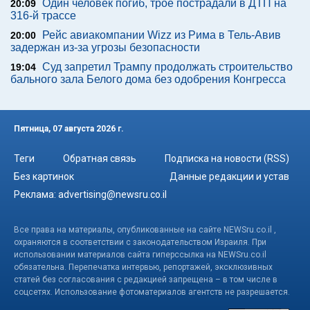
Один человек погиб, трое пострадали в ДТП на
20:09
316-й трассе
Рейс авиакомпании Wizz из Рима в Тель-Авив
20:00
задержан из-за угрозы безопасности
Суд запретил Трампу продолжать строительство
19:04
бального зала Белого дома без одобрения Конгресса
Пятница, 07 августа 2026 г.
Теги
Обратная связь
Подписка на новости (RSS)
Без картинок
Данные редакции и устав
Реклама:
advertising@newsru.co.il
Все права на материалы, опубликованные на сайте NEWSru.co.il ,
охраняются в соответствии с законодательством Израиля. При
использовании материалов сайта гиперссылка на NEWSru.co.il
обязательна. Перепечатка интервью, репортажей, эксклюзивных
статей без согласования с редакцией запрещена – в том числе в
соцсетях. Использование фотоматериалов агентств не разрешается.