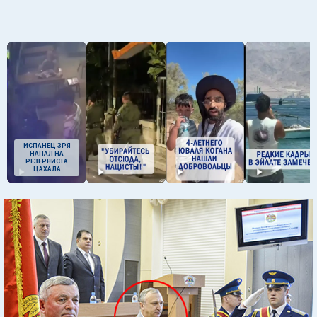
ИСПАНЕЦ ЗРЯ
НАПАЛ НА
РЕЗЕРВИСТА
ЦАХАЛА