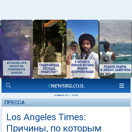
ИСПАНЕЦ ЗРЯ
НАПАЛ НА
РЕЗЕРВИСТА
ЦАХАЛА
23 ЯНВАРЯ 2012
|
09:55
ПРЕССА
Los Angeles Times:
Причины, по которым