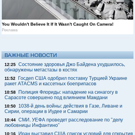
You Wouldn't Believe It If It Wasn't Caught On Camera!
Реклама
ВАЖНЫЕ НОВОСТИ
Состояние здоровья Джо Байдена ухудшилось,
12:25
обнаружены метастазы в костях
Госдеп США одобрил поставку Турцией Украине
11:52
ракет ATACMS и кассетных боеприпасов
Полиция Флориды: нападение на синагогу в
10:58
Сарасоте совершено под влиянием Мамдани
1038-й день войны: действия в Газе, Ливане и
10:50
Сирии, операции в Иудее и Самарии
СМИ. УЕФА проведет расследование по "делу
10:44
любовницы Инфантино"
Иран выставил США список условий для открытия
10:16