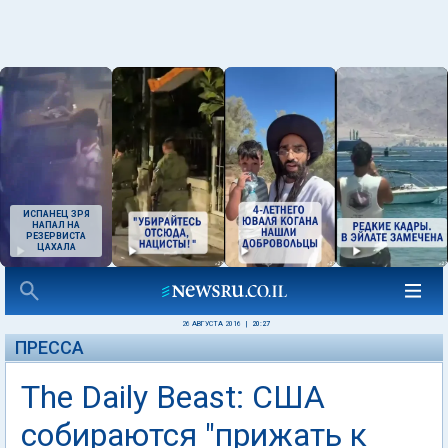
ИСПАНЕЦ ЗРЯ
НАПАЛ НА
РЕЗЕРВИСТА
ЦАХАЛА
26 АВГУСТА 2016
|
20:27
ПРЕССА
The Daily Beast: США
собираются "прижать к