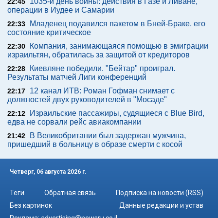
1035-й день войны: действия в Газе и Ливане,
22:45
операции в Иудее и Самарии
Младенец подавился пакетом в Бней-Браке, его
22:33
состояние критическое
Компания, занимающаяся помощью в эмиграции
22:30
израильтян, обратилась за защитой от кредиторов
Киевляне победили. "Бейтар" проиграл.
22:28
Результаты матчей Лиги конференций
12 канал ИТВ: Роман Гофман снимает с
22:17
должностей двух руководителей в "Мосаде"
Израильские пассажиры, судящиеся с Blue Bird,
22:12
едва не сорвали рейс авиакомпании
В Великобритании был задержан мужчина,
21:42
пришедший в больницу в образе смерти с косой
Четверг, 06 августа 2026 г.
Теги
Обратная связь
Подписка на новости (RSS)
Без картинок
Данные редакции и устав
Реклама:
advertising@newsru.co.il