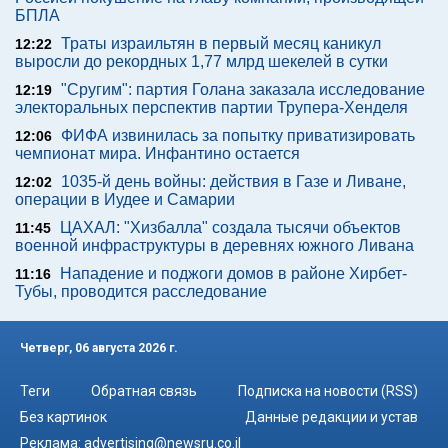
БПЛА
Траты израильтян в первый месяц каникул
12:22
выросли до рекордных 1,77 млрд шекелей в сутки
"Сругим": партия Голана заказала исследование
12:19
электоральных перспектив партии Трупера-Хенделя
ФИФА извинилась за попытку приватизировать
12:06
чемпионат мира. Инфантино остается
1035-й день войны: действия в Газе и Ливане,
12:02
операции в Иудее и Самарии
ЦАХАЛ: "Хизбалла" создала тысячи объектов
11:45
военной инфраструктуры в деревнях южного Ливана
Нападение и поджоги домов в районе Хирбет-
11:16
Тубы, проводится расследование
Четверг, 06 августа 2026 г.
Теги
Обратная связь
Подписка на новости (RSS)
Без картинок
Данные редакции и устав
Реклама:
advertising@newsru.co.il