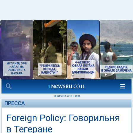
ИСПАНЕЦ ЗРЯ
НАПАЛ НА
РЕЗЕРВИСТА
ЦАХАЛА
28 АВГУСТА 2012
|
10:30
ПРЕССА
Foreign Policy: Говорильня
в Тегеране