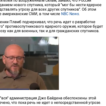
ителей по вооруженным силам, заявил, что Россия
данием нового спутника, который "мог бы нести ядерное
дставлять угрозу для всех других спутников". Об этом
 американские СМИ, в том числе
NBC News
.
ении Пламб подчеркивал, что речь идет о разработке
го" противоспутникового ядерного оружия, которое будет
озу как для военных, так и для гражданских спутников.
и "вся" администрация Джо Байдена обеспокоены этой
ено, что пока речь не идет о непосредственной угрозе.