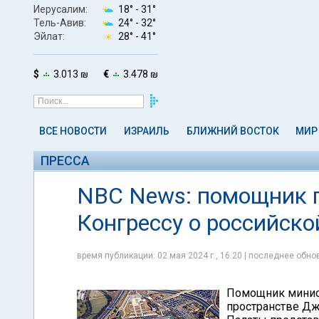
Иерусалим:
18° -
31°
Тель-Авив:
24° -
32°
Эйлат:
28° -
41°
$
3.013 ₪
€
3.478 ₪
ВСЕ НОВОСТИ
ИЗРАИЛЬ
БЛИЖНИЙ ВОСТОК
МИР
ПРЕССА
NBC News: помощник г
Конгрессу о российско
время публикации: 02 мая 2024 г., 16:20 | последнее обнов
Помощник минис
пространстве Дж