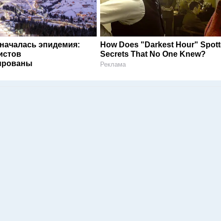
 началась эпидемия:
How Does "Darkest Hour" Spot
истов
Secrets That No One Knew?
ированы
Реклама