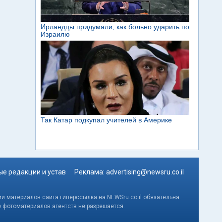
е редакции и устав
Реклама:
advertising@newsru.co.il
и материалов сайта гиперссылка на NEWSru.co.il обязательна.
е фотоматериалов агентств не разрешается.