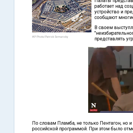
Палаты представ
работает над соз
устройство и пре
сообщают многие
В своем выступл
"неизбирательно
AP Photo/Patrick Semansky
представлять угр
По словам Пламба, не только Пентагон, но 
российской программой. При этом было отмеч