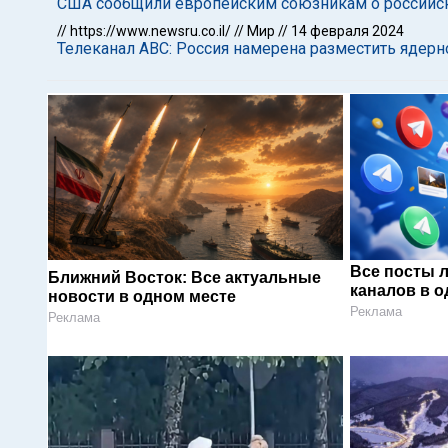
США сообщили европейским союзникам о российск
//
https://www.newsru.co.il/
//
Мир
//
14 февраля 2024
Телеканал ABC: Россия намерена разместить ядерн
Все посты 
Ближний Восток: Все актуальные
каналов в о
новости в одном месте
Реклама
Реклама