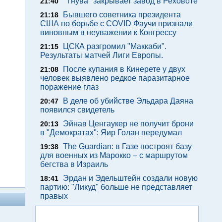
"Тнува" закрывает завод в Реховоте
21:40
Бывшего советника президента
21:18
США по борьбе с COVID Фаучи признали
виновным в неуважении к Конгрессу
ЦСКА разгромил "Маккаби".
21:15
Результаты матчей Лиги Европы.
После купания в Кинерете у двух
21:08
человек выявлено редкое паразитарное
поражение глаз
В деле об убийстве Эльдара Даяна
20:47
появился свидетель
Эйнав Ценгаукер не получит брони
20:13
в "Демократах": Яир Голан передумал
The Guardian: в Газе построят базу
19:38
для военных из Марокко – с маршрутом
бегства в Израиль
Эрдан и Эдельштейн создали новую
18:41
партию: "Ликуд" больше не представляет
правых