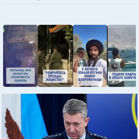
ИСПАНЕЦ ЗРЯ
НАПАЛ НА
РЕЗЕРВИСТА
ЦАХАЛА