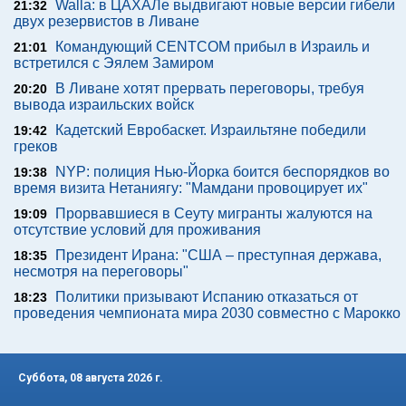
Walla: в ЦАХАЛе выдвигают новые версии гибели
21:32
двух резервистов в Ливане
Командующий CENTCOM прибыл в Израиль и
21:01
встретился с Эялем Замиром
В Ливане хотят прервать переговоры, требуя
20:20
вывода израильских войск
Кадетский Евробаскет. Израильтяне победили
19:42
греков
NYP: полиция Нью-Йорка боится беспорядков во
19:38
время визита Нетаниягу: "Мамдани провоцирует их"
Прорвавшиеся в Сеуту мигранты жалуются на
19:09
отсутствие условий для проживания
Президент Ирана: "США – преступная держава,
18:35
несмотря на переговоры"
Политики призывают Испанию отказаться от
18:23
проведения чемпионата мира 2030 совместно с Марокко
Суббота, 08 августа 2026 г.