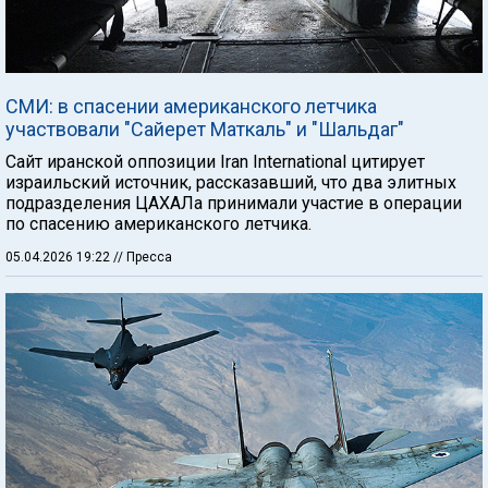
СМИ: в спасении американского летчика
участвовали "Сайерет Маткаль" и "Шальдаг"
Сайт иранской оппозиции Iran International цитирует
израильский источник, рассказавший, что два элитных
подразделения ЦАХАЛа принимали участие в операции
по спасению американского летчика.
05.04.2026 19:22
// Пресса