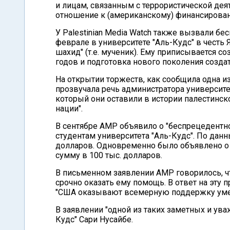
и лицам, связанным с террористической деят
отношение к (американскому) финансирован
У Palestinian Media Watch также вызвали б
феврале в университете "Аль-Кудс" в честь
шахид" (т.е. мученик). Ему приписывается с
годов и подготовка нового поколения созда
На открытии торжеств, как сообщила одна из
прозвучала речь администратора университе
который они оставили в истории палестинск
нации".
В сентябре АМР объявило о "беспрецедентно
студентам университета "Аль-Кудс". По данн
долларов. Одновременно было объявлено о 
сумму в 100 тыс. долларов.
В письменном заявлении АМР говорилось, ч
срочно оказать ему помощь. В ответ на эту 
"США оказывают всемерную поддержку уме
В заявлении "одной из таких заметных и ув
Кудс" Сари Нусайбе.