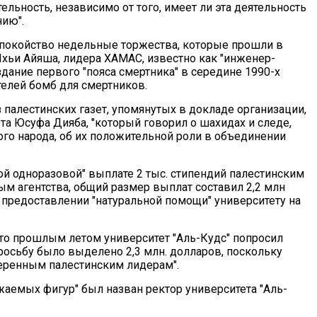
ельность, независимо от того, имеет ли эта деятельность
ию".
еспокойство недельные торжества, которые прошли в
 Яхьи Айяша, лидера ХАМАС, известно как "инженер-
оздание первого "пояса смертника" в середине 1990-х
телей бомб для смертников.
 палестинских газет, упомянутых в докладе организации,
та Юсуфа Дияба, "который говорил о шахидах и следе,
ого народа, об их положительной роли в объединении
й одноразовой" выплате 2 тыс. стипендий палестинским
ым агентства, общий размер выплат составил 2,2 млн
предоставлении "натуральной помощи" университету на
то прошлым летом университет "Аль-Кудс" попросил
просьбу было выделено 2,3 млн. долларов, поскольку
ренным палестинским лидерам".
ажаемых фигур" был назван ректор университета "Аль-