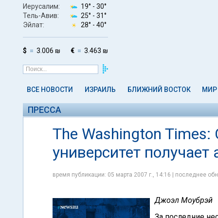
Иерусалим:
19° -
30°
Тель-Авив:
25° -
31°
Эйлат:
28° -
40°
$
3.006 ₪
€
3.463 ₪
ВСЕ НОВОСТИ
ИЗРАИЛЬ
БЛИЖНИЙ ВОСТОК
МИР
ПРЕССА
The Washington Times
университет получает
время публикации: 05 марта 2007 г., 14:16 | последнее обн
Джоэл Моубрэй
За последние не