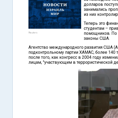
долларов поступ
занимались проп
из них контроли
Теперь это фина
студентам – при
помощников. По 
Reuters
законы США.
Агентство международного развития США (А
подконтрольному партии ХАМАС, более 140 ты
после того, как конгресс в 2004 году измен
лицам, "участвующим в террористической де