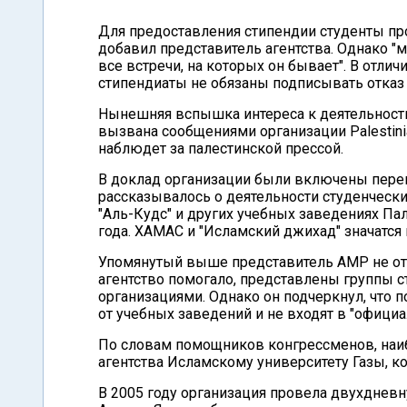
Для предоставления стипендии студенты про
добавил представитель агентства. Однако 
все встречи, на которых он бывает". В отли
стипендиаты не обязаны подписывать отказ о
Нынешняя вспышка интереса к деятельности
вызвана сообщениями организации Palestini
наблюдет за палестинской прессой.
В доклад организации были включены перево
рассказывалось о деятельности студенчески
"Аль-Кудс" и других учебных заведениях П
года. ХАМАС и "Исламский джихад" значатся
Упомянутый выше представитель АМР не отр
агентство помогало, представлены группы с
организациями. Однако он подчеркнул, что
от учебных заведений и не входят в "официа
По словам помощников конгрессменов, наи
агентства Исламскому университету Газы, 
В 2005 году организация провела двухдне