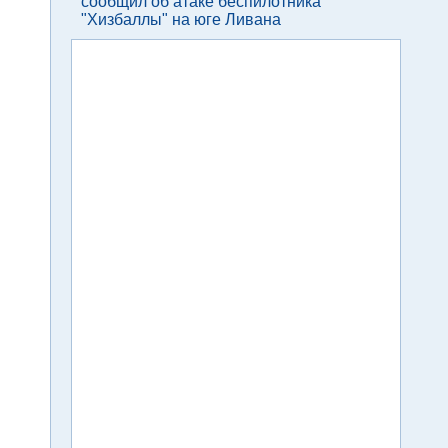
сообщил об атаке беспилотника
"Хизбаллы" на юге Ливана