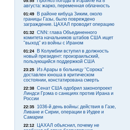
Прогноз погоды в Израиле на 8
05:55
августа: жарко, переменная облачность
В районе кибуца Зиким, около
01:49
границы Газы, было повреждено
заграждение. ЦАХАЛ проводит операцию
CNN: глава Объединенного
01:32
комитета начальников штабов США ищет
"выход" из войны с Ираном
В Колумбии вступил в должность
01:24
новый президент: произраильский,
пользующийся поддержкой США
Из Арары в больницу "Сорока"
23:25
доставлен юноша в критическом
состоянии, констатирована смерть
Сенат США одобрил законопроект
22:38
Линдси Грэма о санкциях против Ирана и
России
1036-й день войны: действия в Газе,
22:35
Ливане и Сирии, операции в Иудее и
Самарии
ЦАХАЛ объяснил, почему не
22:12