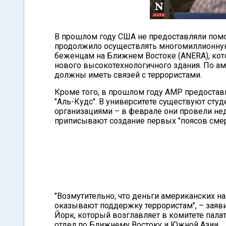
В прошлом году США не предоставляли помо
продолжило осуществлять многомиллионну
беженцам на Ближнем Востоке (ANERA), кот
нового высокотехнологичного здания. По а
должны иметь связей с террористами.
Кроме того, в прошлом году АМР предостав
"Аль-Кудс". В университете существуют сту
организациями – в феврале они провели не
приписывают создание первых "поясов смерт
"Возмутительно, что деньги американских 
оказывают поддержку террористам", – заяви
Йорк, который возглавляет в комитете па
отдел по Ближнему Востоку и Южной Азии.