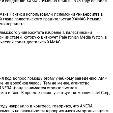
и создателю ХАМАС. Именно Ясин в 1978 году основал
зиз Рантиси использовали Исламский университет в
ий глава палестинского правительства ХАМАС Исмаил
университета.
ламского университета избраны в палестинский
из статей, которую цитирует Palestinian Media Watch, в
нческий совет достались ХАМАС.
ил под вопрос помощь этому учебному заведению, АМР
е не возобновлялось. Тем не менее, агентство
ANERA: фонд занимается строительством
а в Газе. В проекте также участвует компания Intel Corp,
оду направило в конгресс, говорится, что ANERA
 помощь не оказывается террористическим организациям