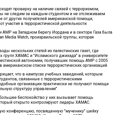
ходят проверку на наличие связей с терроризмом,
"мы не следим за каждым студентом и не отслеживаем
чие от других получателей американской помощи,
т участия в террористической деятельности.
 АМР на Западном берегу Иордана и в секторе Газа была
an Media Watch, произраильской группы, которая
ды нескольких статей из палестинских газет, где
х групп ХАМАС и "Исламского джихада" в университете
алестинской автономии, получавших помощь АМР с 2005
 в американском списке террористических организаций.
ицает, что в кампусах учебных заведений, которым
тудентов, связанные с террористическими
 подобные организации практически не получают помощи
льную структуру управления".
большее беспокойство у них вызывает помощь
который открыто контролируют лидеры ХАМАС.
вную конференцию, посвященную "мученику" шейху