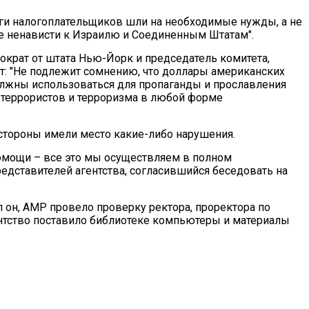
ги налогоплательщиков шли на необходимые нужды, а не
е ненависти к Израилю и Соединенным Штатам".
ократ от штата Нью-Йорк и председатель комитета,
т: "Не подлежит сомнению, что доллары американских
олжны использоваться для пропаганды и прославления
 террористов и терроризма в любой форме
о стороны имели место какие-либо нарушения.
омощи – все это мы осуществляем в полном
представителей агентства, согласившийся беседовать на
л он, АМР провело проверку ректора, проректора по
ентство поставило библиотеке компьютеры и материалы