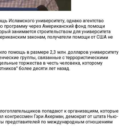
щь Исламского университету, однако агентство
ю программу через Американский фонд помощи
орый занимается строительством для университета
мериканским законам, получатели помощи от США не
ило помощь в размере 2,3 млн. долларов университету
денческие группы, связанные с террористическими
дельные торжества в честь человека, которому
ников" более десяти лет назад.
налогоплательщиков попадают к организациям, которые
л конгрессмен Гэри Акерман, демократ от штата Нью-
латы представителей по международным отношениям