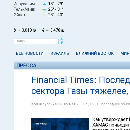
Иерусалим:
18° -
29°
Тель-Авив:
25° -
31°
Эйлат:
28° -
40°
$
3.013 ₪
€
3.478 ₪
ВСЕ НОВОСТИ
ИЗРАИЛЬ
БЛИЖНИЙ ВОСТОК
МИР
ПРЕССА
Financial Times: Посл
сектора Газы тяжелее
время публикации: 09 мая 2006 г., 16:01 | последнее обнов
Как утверждает 
ХАМАС приводит