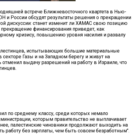
егодняшней встрече Ближневосточного квартета в Нью-
ООН и России обсудят результаты решения о прекращении
ой дискуссии: станет изменит ли ХАМАС свою позицию
 прекращение финансирования приведет, как
арному кризису, повышению уровня насилия и развалу
алестинцев, испытывающих большие материальные
в секторе Газы и на Западном берегу и живут на
ь отменил выдачу разрешений на работу в Израиле, что
тинцев.
ил по среднему классу, среди которых немало
дминистрации, которым правительство не выплачивает
енее, палестинские чиновники продолжают выходить на
еть работу без зарплаты, чем быть совсем безработным".