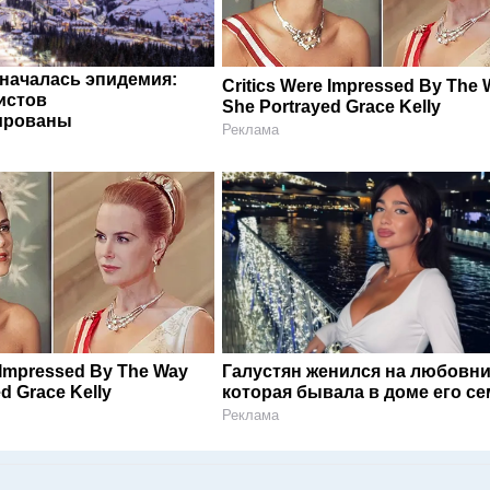
 началась эпидемия:
Critics Were Impressed By The
истов
She Portrayed Grace Kelly
ированы
Реклама
 Impressed By The Way
Галустян женился на любовни
d Grace Kelly
которая бывала в доме его с
Реклама