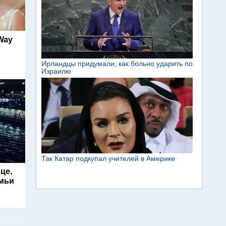
 Way
це,
емьи