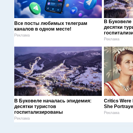
В Буковеле
Все посты любимых телеграм
десятки тур
каналов в одном месте!
госпитализ
Реклама
Реклама
В Буковеле началась эпидемия:
Critics Were
десятки туристов
She Portraye
госпитализированы
Реклама
Реклама