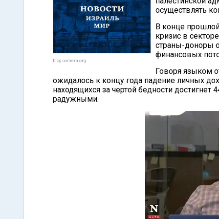
палестинской ад
осуществлять ко
В конце прошлой
кризис в секторе
страны-доноры 
финансовых пото
blog.camera.org
Говоря языком о
ожидалось к концу года падение личных дох
находящихся за чертой бедности достигнет
радужными.