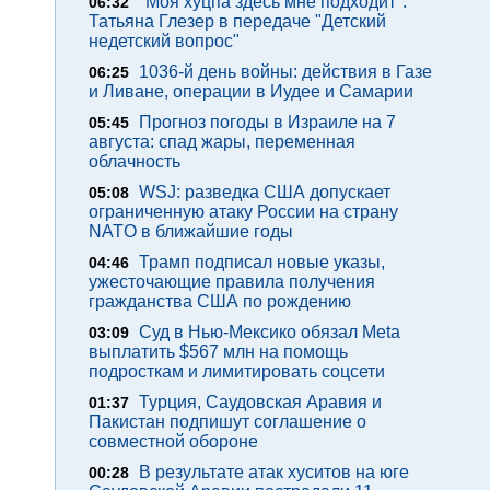
"Моя хуцпа здесь мне подходит".
06:32
Татьяна Глезер в передаче "Детский
недетский вопрос"
1036-й день войны: действия в Газе
06:25
и Ливане, операции в Иудее и Самарии
Прогноз погоды в Израиле на 7
05:45
августа: спад жары, переменная
облачность
WSJ: разведка США допускает
05:08
ограниченную атаку России на страну
NATO в ближайшие годы
Трамп подписал новые указы,
04:46
ужесточающие правила получения
гражданства США по рождению
Суд в Нью-Мексико обязал Meta
03:09
выплатить $567 млн на помощь
подросткам и лимитировать соцсети
Турция, Саудовская Аравия и
01:37
Пакистан подпишут соглашение о
совместной обороне
В результате атак хуситов на юге
00:28