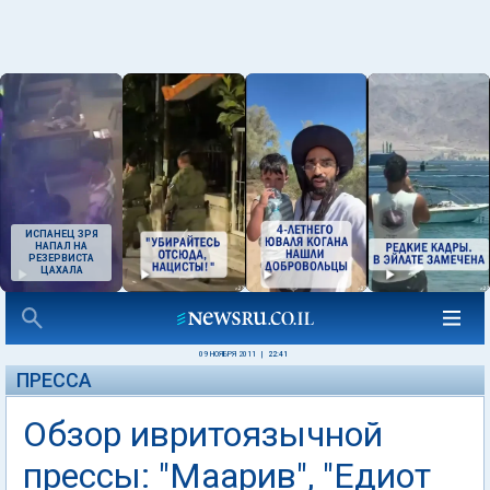
ИСПАНЕЦ ЗРЯ
НАПАЛ НА
РЕЗЕРВИСТА
ЦАХАЛА
09 НОЯБРЯ 2011
|
22:41
ПРЕССА
Обзор ивритоязычной
прессы: "Маарив", "Едиот