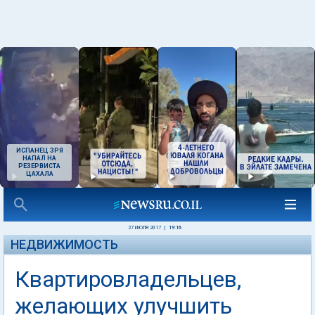
ИСПАНЕЦ ЗРЯ
НАПАЛ НА
РЕЗЕРВИСТА
ЦАХАЛА
27 ИЮЛЯ 2017
|
19:16
НЕДВИЖИМОСТЬ
Квартировладельцев,
желающих улучшить