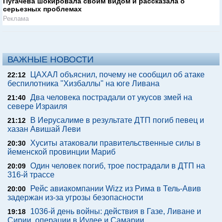
Пугачева шокировала своим видом и рассказала о
серьезных проблемах
Реклама
ВАЖНЫЕ НОВОСТИ
ЦАХАЛ объяснил, почему не сообщил об атаке
22:12
беспилотника "Хизбаллы" на юге Ливана
Два человека пострадали от укусов змей на
21:40
севере Израиля
В Иерусалиме в результате ДТП погиб певец и
21:12
хазан Авишай Леви
Хуситы атаковали правительственные силы в
20:30
йеменской провинции Мариб
Один человек погиб, трое пострадали в ДТП на
20:09
316-й трассе
Рейс авиакомпании Wizz из Рима в Тель-Авив
20:00
задержан из-за угрозы безопасности
1036-й день войны: действия в Газе, Ливане и
19:18
Сирии, операции в Иудее и Самарии