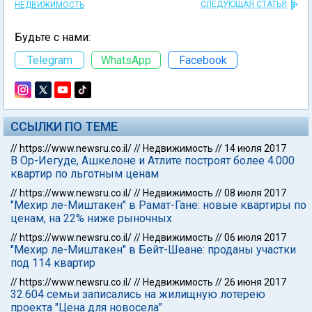
СЛЕДУЮЩАЯ СТАТЬЯ
НЕДВИЖИМОСТЬ
Будьте с нами:
Telegram
WhatsApp
Facebook
ССЫЛКИ ПО ТЕМЕ
//
https://www.newsru.co.il/
//
Недвижимость
//
14 июля 2017
В Ор-Иегуде, Ашкелоне и Атлите построят более 4.000
квартир по льготным ценам
//
https://www.newsru.co.il/
//
Недвижимость
//
08 июля 2017
"Мехир ле-Миштакен" в Рамат-Гане: новые квартиры по
ценам, на 22% ниже рыночных
//
https://www.newsru.co.il/
//
Недвижимость
//
06 июля 2017
"Мехир ле-Миштакен" в Бейт-Шеане: проданы участки
под 114 квартир
//
https://www.newsru.co.il/
//
Недвижимость
//
26 июня 2017
32.604 семьи записались на жилищную лотерею
проекта "Цена для новосела"