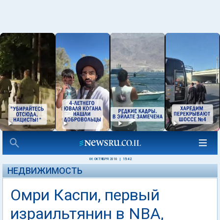
06 ОКТЯБРЯ 2010
|
15:42
НЕДВИЖИМОСТЬ
Омри Каспи, первый
израильтянин в NBA,