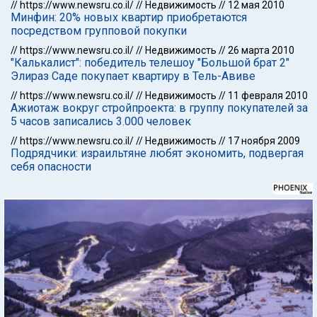
//
https://www.newsru.co.il/
//
Недвижимость
//
12 мая 2010
Минфин: 20% новых квартир приобретаются
посредством групповой покупки
//
https://www.newsru.co.il/
//
Недвижимость
//
26 марта 2010
"Калькалист": победитель телешоу "Большой брат 2"
Элираз Саде покупает квартиру в Тель-Авиве
//
https://www.newsru.co.il/
//
Недвижимость
//
11 февраля 2010
Ажиотаж вокруг стройпроекта: в группу покупателей за
5 часов записались 3.000 человек
//
https://www.newsru.co.il/
//
Недвижимость
//
17 ноября 2009
Подрядчики: израильтяне любят экономить, подвергая
себя опасности