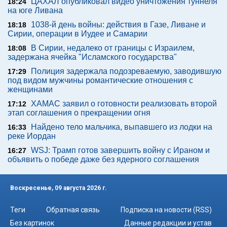
ЦАХАЛ опубликовал видео уничтожения туннеля
18:24
на юге Ливана
1038-й день войны: действия в Газе, Ливане и
18:18
Сирии, операции в Иудее и Самарии
В Сирии, недалеко от границы с Израилем,
18:08
задержана ячейка "Исламского государства"
Полиция задержала подозреваемую, заводившую
17:29
под видом мужчины романтические отношения с
женщинами
ХАМАС заявил о готовности реализовать второй
17:12
этап соглашения о прекращении огня
Найдено тело мальчика, выпавшего из лодки на
16:33
реке Иордан
WSJ: Трамп готов завершить войну с Ираном и
16:27
объявить о победе даже без ядерного соглашения
Воскресенье, 09 августа 2026 г.
Теги
Обратная связь
Подписка на новости (RSS)
Без картинок
Данные редакции и устав