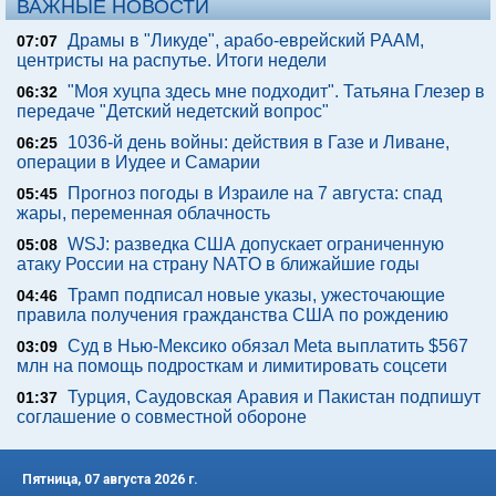
ВАЖНЫЕ НОВОСТИ
Драмы в "Ликуде", арабо-еврейский РААМ,
07:07
центристы на распутье. Итоги недели
"Моя хуцпа здесь мне подходит". Татьяна Глезер в
06:32
передаче "Детский недетский вопрос"
1036-й день войны: действия в Газе и Ливане,
06:25
операции в Иудее и Самарии
Прогноз погоды в Израиле на 7 августа: спад
05:45
жары, переменная облачность
WSJ: разведка США допускает ограниченную
05:08
атаку России на страну NATO в ближайшие годы
Трамп подписал новые указы, ужесточающие
04:46
правила получения гражданства США по рождению
Суд в Нью-Мексико обязал Meta выплатить $567
03:09
млн на помощь подросткам и лимитировать соцсети
Турция, Саудовская Аравия и Пакистан подпишут
01:37
соглашение о совместной обороне
Пятница, 07 августа 2026 г.