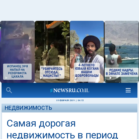
ИСПАНЕЦ ЗРЯ
НАПАЛ НА
РЕЗЕРВИСТА
ЦАХАЛА
09 ФЕВРАЛЯ 2009
|
04:15
НЕДВИЖИМОСТЬ
Самая дорогая
недвижимость в период