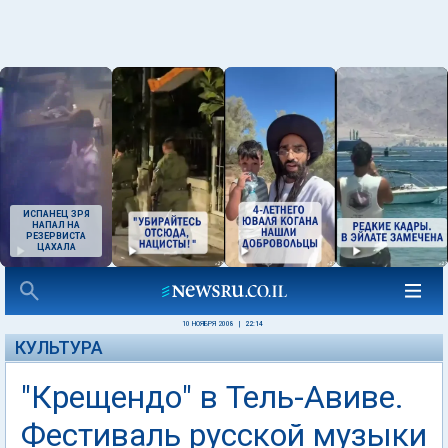
ИСПАНЕЦ ЗРЯ
НАПАЛ НА
РЕЗЕРВИСТА
ЦАХАЛА
10 НОЯБРЯ 2008
|
22:14
КУЛЬТУРА
"Крещендо" в Тель-Авиве.
Фестиваль русской музыки