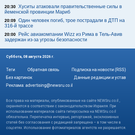
Хуситы атаковали правительственные силы в
20:30
йеменской провинции Мариб
Один человек погиб, трое пострадали в ДТП на
20:09
316-й трассе
Рейс авиакомпании Wizz из Рима в Тель-Авив
20:00
задержан из-за угрозы безопасности
Суббота, 08 августа 2026 г.
Теги
Обратная связь
Подписка на новости (RSS)
Без картинок
Данные редакции и устав
Реклама:
advertising@newsru.co.il
Все права на материалы, опубликованные на сайте NEWSru.co.il ,
охраняются в соответствии с законодательством Израиля. При
использовании материалов сайта гиперссылка на NEWSru.co.il
обязательна. Перепечатка интервью, репортажей, эксклюзивных
статей без согласования с редакцией запрещена – в том числе в
соцсетях. Использование фотоматериалов агентств не разрешается.