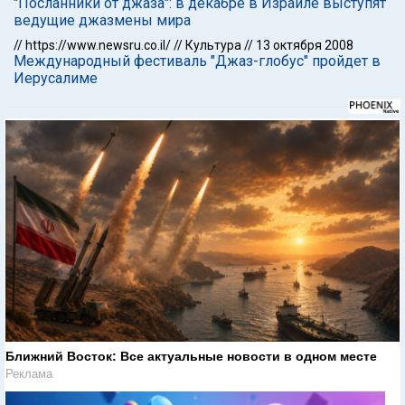
"Посланники от джаза": в декабре в Израиле выступят
ведущие джазмены мира
//
https://www.newsru.co.il/
//
Культура
//
13 октября 2008
Международный фестиваль "Джаз-глобус" пройдет в
Иерусалиме
Ближний Восток: Все актуальные новости в одном месте
Реклама