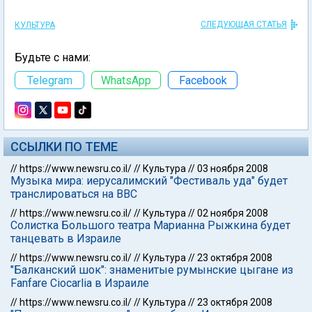
СЛЕДУЮЩАЯ СТАТЬЯ
КУЛЬТУРА
Будьте с нами:
Telegram
WhatsApp
Facebook
ССЫЛКИ ПО ТЕМЕ
//
https://www.newsru.co.il/
//
Культура
//
03 ноября 2008
Музыка мира: иерусалимский "Фестиваль уда" будет
транслироваться на BBC
//
https://www.newsru.co.il/
//
Культура
//
02 ноября 2008
Солистка Большого театра Марианна Рыжкина будет
танцевать в Израиле
//
https://www.newsru.co.il/
//
Культура
//
23 октября 2008
"Балканский шок": знаменитые румынские цыгане из
Fanfare Ciocarlia в Израиле
//
https://www.newsru.co.il/
//
Культура
//
23 октября 2008