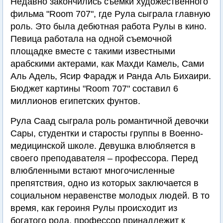
Недавно закончились съемки художественного
фильма "Room 707", где Рула сыграла главную
роль. Это была дебютная работа Рулы в кино.
Певица работала на одной съемочной
площадке вместе с такими известными
арабскими актерами, как Махди Камель, Сами
Аль Адель, Ясир Фарадж и Ранда Аль Бихаири.
Бюджет картины "Room 707" составил 6
миллионов египетских фунтов.
Рула Саад сыграла роль романтичной девочки
Сары, студентки и старосты группы в Военно-
медицинской школе. Девушка влюбляется в
своего преподавателя – профессора. Перед
влюбленными встают многочисленные
препятствия, одно из которых заключается в
социальном неравенстве молодых людей. В то
время, как героиня Рулы происходит из
богатого рода, профессор принадлежит к