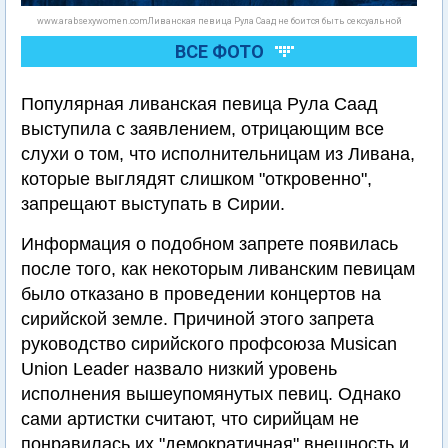
www.arabsexywomen.comЛиванская певица Рула Саад не боится быть сексуальной
ВСЕ ФОТО
Популярная ливанская певица Рула Саад
выступила с заявлением, отрицающим все
слухи о том, что исполнительницам из Ливана,
которые выглядят слишком "откровенно",
запрещают выступать в Сирии.
Информация о подобном запрете появилась
после того, как некоторым ливанским певицам
было отказано в проведении концертов на
сирийской земле. Причиной этого запрета
руководство сирийского профсоюза Musican
Union Leader назвало низкий уровень
исполнения вышеупомянутых певиц. Однако
сами артистки считают, что сирийцам не
понравилась их "демократичная" внешность и