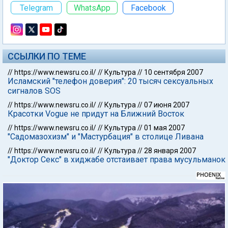
Telegram
WhatsApp
Facebook
ССЫЛКИ ПО ТЕМЕ
//
https://www.newsru.co.il/
//
Культура
//
10 сентября 2007
Исламский "телефон доверия": 20 тысяч сексуальных
сигналов SOS
//
https://www.newsru.co.il/
//
Культура
//
07 июня 2007
Красотки Vogue не придут на Ближний Восток
//
https://www.newsru.co.il/
//
Культура
//
01 мая 2007
"Садомазохизм" и "Мастурбация" в столице Ливана
//
https://www.newsru.co.il/
//
Культура
//
28 января 2007
"Доктор Секс" в хиджабе отстаивает права мусульманок