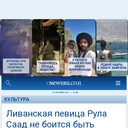
ИСПАНЕЦ ЗРЯ
НАПАЛ НА
РЕЗЕРВИСТА
ЦАХАЛА
10 СЕНТЯБРЯ 2007
|
22:58
КУЛЬТУРА
Ливанская певица Рула
Саад не боится быть