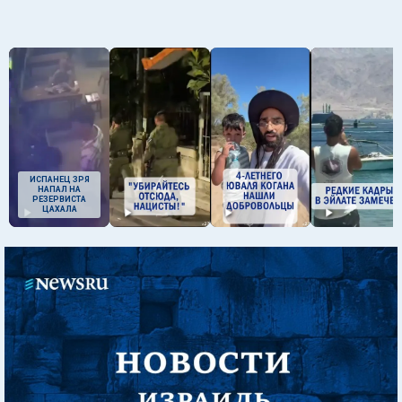
ИСПАНЕЦ ЗРЯ
НАПАЛ НА
РЕЗЕРВИСТА
ЦАХАЛА