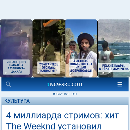
ИСПАНЕЦ ЗРЯ
НАПАЛ НА
РЕЗЕРВИСТА
ЦАХАЛА
15 ЯНВАРЯ 2024
|
13:15
КУЛЬТУРА
4 миллиарда стримов: хит
The Weeknd установил