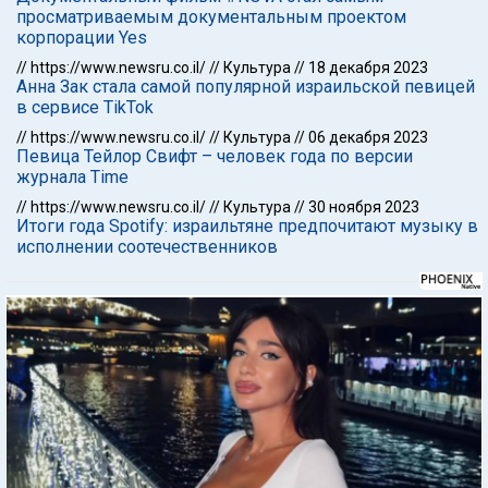
просматриваемым документальным проектом
корпорации Yes
//
https://www.newsru.co.il/
//
Культура
//
18 декабря 2023
Анна Зак стала самой популярной израильской певицей
в сервисе TikTok
//
https://www.newsru.co.il/
//
Культура
//
06 декабря 2023
Певица Тейлор Свифт – человек года по версии
журнала Time
//
https://www.newsru.co.il/
//
Культура
//
30 ноября 2023
Итоги года Spotify: израильтяне предпочитают музыку в
исполнении соотечественников