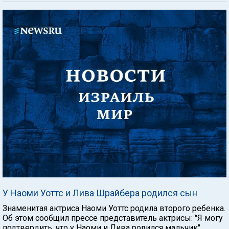
У Наоми Уоттс и Лива Шрайбера родился сын
Знаменитая актриса Наоми Уоттс родила второго ребенка.
Об этом сообщил прессе представитель актрисы: "Я могу
подтвердить, что у Наоми и Лива родился мальчик".