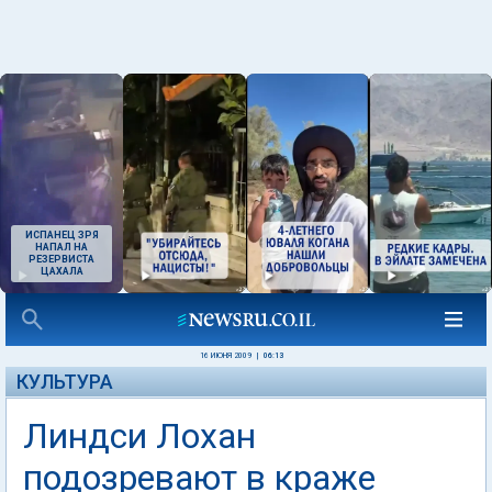
ИСПАНЕЦ ЗРЯ
НАПАЛ НА
РЕЗЕРВИСТА
ЦАХАЛА
16 ИЮНЯ 2009
|
06:13
КУЛЬТУРА
Линдси Лохан
подозревают в краже