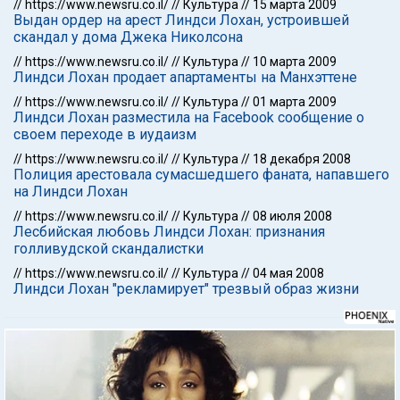
//
https://www.newsru.co.il/
//
Культура
//
15 марта 2009
Выдан ордер на арест Линдси Лохан, устроившей
скандал у дома Джека Николсона
//
https://www.newsru.co.il/
//
Культура
//
10 марта 2009
Линдси Лохан продает апартаменты на Манхэттене
//
https://www.newsru.co.il/
//
Культура
//
01 марта 2009
Линдси Лохан разместила на Facebook сообщение о
своем переходе в иудаизм
//
https://www.newsru.co.il/
//
Культура
//
18 декабря 2008
Полиция арестовала сумасшедшего фаната, напавшего
на Линдси Лохан
//
https://www.newsru.co.il/
//
Культура
//
08 июля 2008
Лесбийская любовь Линдси Лохан: признания
голливудской скандалистки
//
https://www.newsru.co.il/
//
Культура
//
04 мая 2008
Линдси Лохан "рекламирует" трезвый образ жизни