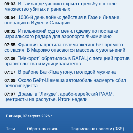
В Таиланде ученик открыл стрельбу в школе:
09:03
множество убитых и раненых
1036-й день войны: действия в Газе и Ливане,
08:54
операции в Иудее и Самарии
Итальянский суд отменил сделку по поставке
08:32
израильского радара для аэропорта Фьюмичино
Франция запретила телемаркетинг без прямого
07:55
согласия. В Марокко опасаются массовых увольнений
"Мекорот" обратилась в БАГАЦ с петицией против
07:36
правительства и муниципалитетов
В районе Бат-Яма утонул молодой мужчина
07:17
Около Бейт-Шемеша автомобиль насмерть сбил
07:09
велосипедиста
Драмы в "Ликуде", арабо-еврейский РААМ,
07:07
центристы на распутье. Итоги недели
Пятница, 07 августа 2026 г.
Теги
Обратная связь
Подписка на новости (RSS)