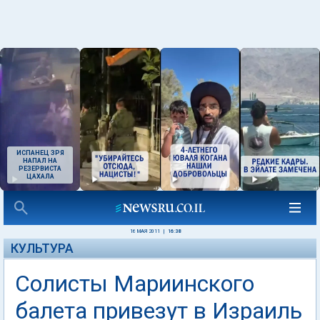
ИСПАНЕЦ ЗРЯ
НАПАЛ НА
РЕЗЕРВИСТА
ЦАХАЛА
16 МАЯ 2011
|
16:38
КУЛЬТУРА
Солисты Мариинского
балета привезут в Израиль