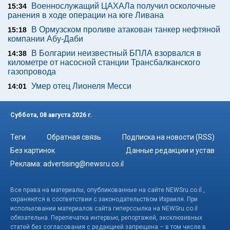
Военнослужащий ЦАХАЛа получил осколочные
15:34
ранения в ходе операции на юге Ливана
В Ормузском проливе атакован танкер нефтяной
15:18
компании Абу-Даби
В Болгарии неизвестный БПЛА взорвался в
14:38
километре от насосной станции Трансбалканского
газопровода
Умер отец Лионеля Месси
14:01
Суббота, 08 августа 2026 г.
Теги
Обратная связь
Подписка на новости (RSS)
Без картинок
Данные редакции и устав
Реклама:
advertising@newsru.co.il
Все права на материалы, опубликованные на сайте NEWSru.co.il ,
охраняются в соответствии с законодательством Израиля. При
использовании материалов сайта гиперссылка на NEWSru.co.il
обязательна. Перепечатка интервью, репортажей, эксклюзивных
статей без согласования с редакцией запрещена – в том числе в