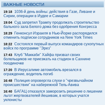
ВАЖНЫЕ НОВОСТИ
1036-й день войны: действия в Газе, Ливане и
19:18
Сирии, операции в Иудее и Самарии
Суд запретил Трампу продолжать строительство
19:04
бального зала Белого дома без одобрения Конгресса
Генконсул Израиля в Нью-Йорке распорядился
18:29
отменить подписки сотрудников на New York Times
Состоялся первый выпуск командиров сухопутных
18:22
войск по программе "Эрез"
Клуб "Маккаби" Хайфа призвал своих
17:43
болельщиков не приезжать на стадион в Сахнине
поодиночке
В Иерусалиме автомобиль врезался в
17:20
ограждение, водитель погиб
Полиция опровергла слухи о "чрезвычайном
16:48
происшествии" на набережной Тель-Авива
БАГАЦ отказался заморозить решение о лишении
16:40
льгот жертвователей йешивам, в которых учатся
уклонисты