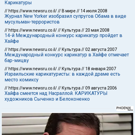
Карикатуры
//
https://www.newsru.co.il/
//
В мире
//
14 июля 2008
Журнал New Yorker изобразил супругов Обама в виде
мусульман-террористов
//
https://www.newsru.co.il/
//
Культура
//
20 мая 2008
14-й Международный конкурс карикатур пройдет в
Хайфе
//
https://www.newsru.co.il/
//
Культура
//
02 августа 2007
Международный конкурс карикатур в Хайфе отмечает
бар-мицву
//
https://www.newsru.co.il/
//
Культура
//
18 января 2007
Израильские карикатуристы: в каждой драме есть
место комиксу
//
https://www.newsru.co.il/
//
Культура
//
09 августа 2006
Хайфа смеется над Насраллой. КАРИКАТУРЫ
художников Сыченко и Белоконенко