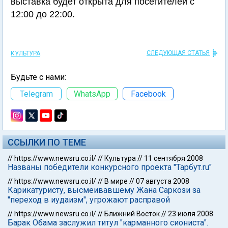
выставка будет открыта для посетителей с
12:00 до 22:00.
СЛЕДУЮЩАЯ СТАТЬЯ
КУЛЬТУРА
Будьте с нами:
Telegram
WhatsApp
Facebook
ССЫЛКИ ПО ТЕМЕ
//
https://www.newsru.co.il/
//
Культура
//
11 сентября 2008
Названы победители конкурсного проекта "Тарбут.ru"
//
https://www.newsru.co.il/
//
В мире
//
07 августа 2008
Карикатуристу, высмеивавшему Жана Саркози за
"переход в иудаизм", угрожают расправой
//
https://www.newsru.co.il/
//
Ближний Восток
//
23 июля 2008
Барак Обама заслужил титул "карманного сиониста".