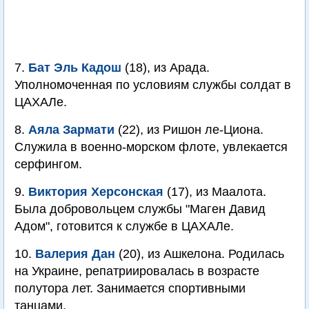
7.
Бат Эль Кадош
(18), из Арада.
Уполномоченная по условиям службы солдат в
ЦАХАЛе.
8.
Аяла Зармати
(22), из Ришон ле-Циона.
Служила в военно-морском флоте, увлекается
серфингом.
9.
Виктория Херсонская
(17), из Маалота.
Была добровольцем службы "Маген Давид
Адом", готовится к службе в ЦАХАЛе.
10.
Валерия Дан
(20), из Ашкелона. Родилась
на Украине, репатриировалась в возрасте
полутора лет. Занимается спортивными
танцами.